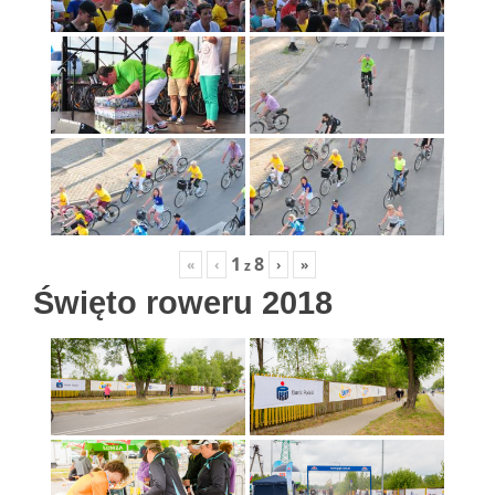
1
8
«
‹
›
»
z
Święto roweru 2018