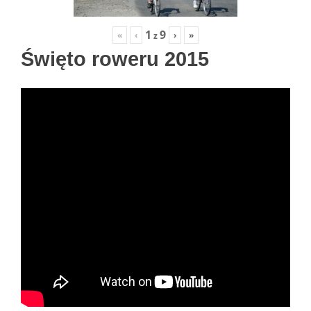
1
9
«
‹
›
»
z
Święto roweru 2015