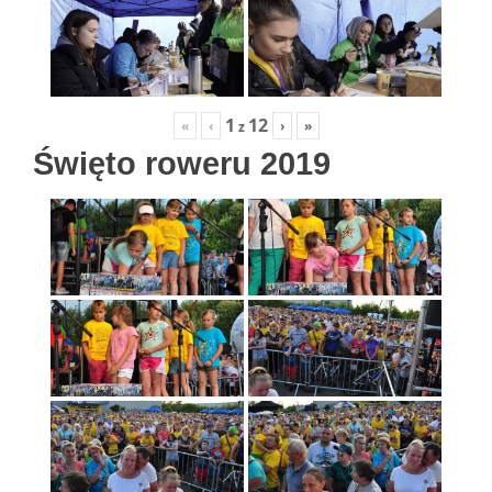
1
12
«
‹
›
»
z
Święto roweru 2019