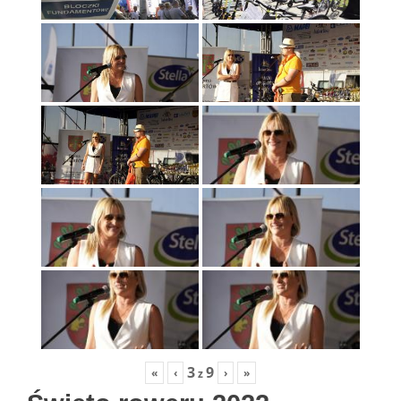
3
9
«
‹
›
»
z