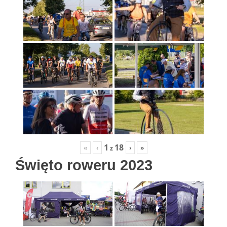
1
18
«
‹
›
»
z
Święto roweru 2023