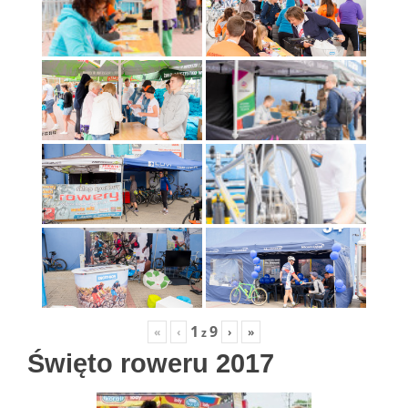
1
9
«
‹
›
»
z
Święto roweru 2017