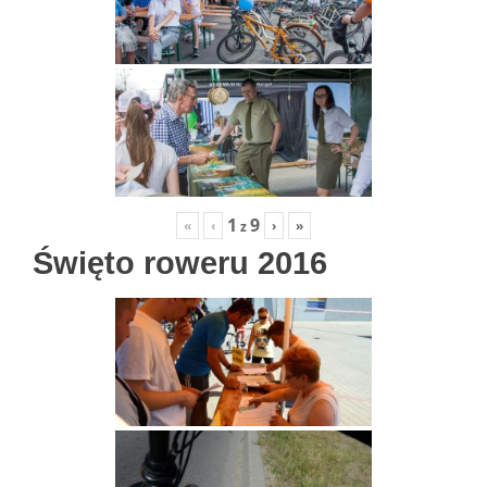
1
9
«
‹
›
»
z
Święto roweru 2016