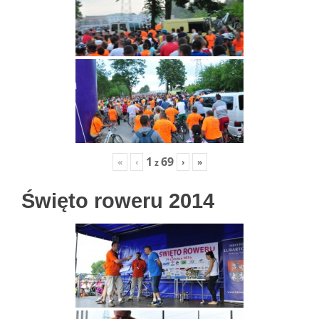
1
69
«
‹
›
»
z
Święto roweru 2014