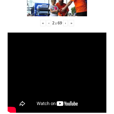
2
69
«
‹
›
»
z