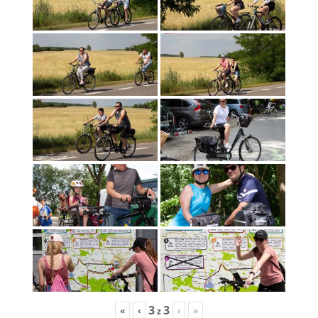
3
3
«
‹
›
»
z