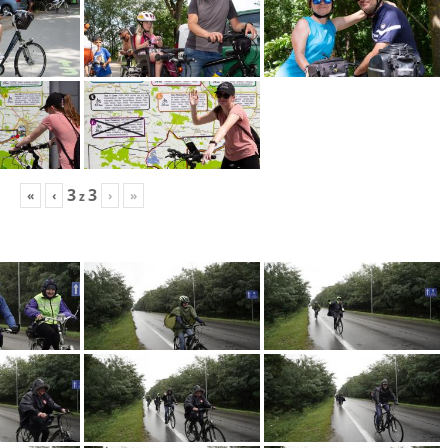
3
3
«
‹
›
»
z