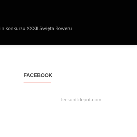
in konkursu XXXII Święta Roweru
FACEBOOK
tensunitdepot.com