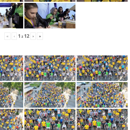
1
12
«
‹
›
»
z