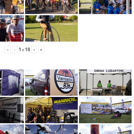
1
18
«
‹
›
»
z