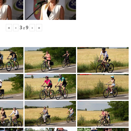
3
9
«
‹
›
»
z