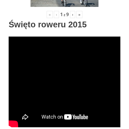
1
9
«
‹
›
»
z
Święto roweru 2015