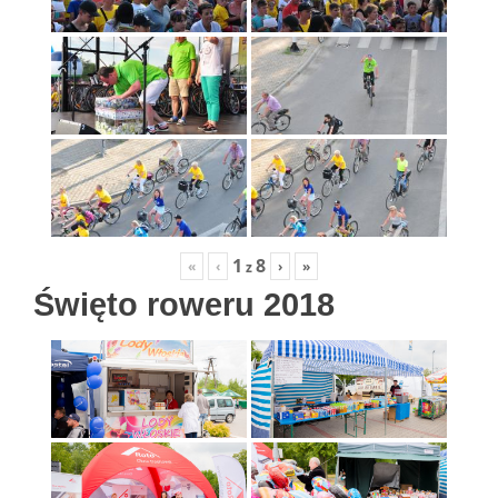
1
8
«
‹
›
»
z
Święto roweru 2018