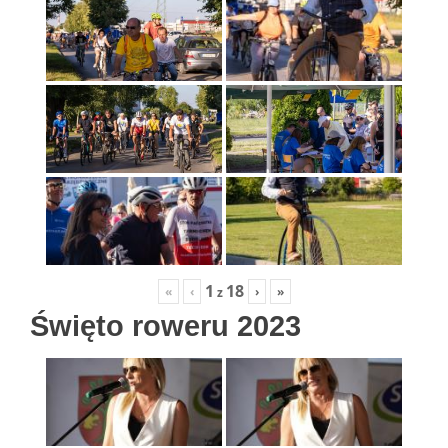
1
18
«
‹
›
»
z
Święto roweru 2023