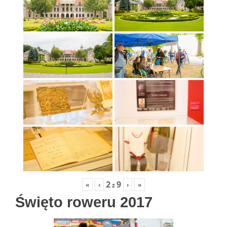
2
9
«
‹
›
»
z
Święto roweru 2017