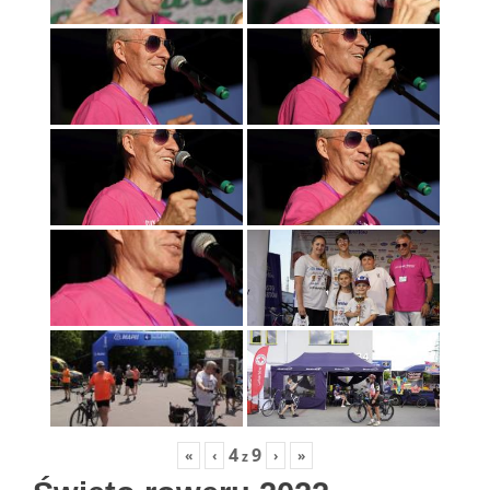
4
9
«
‹
›
»
z