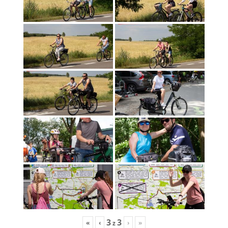
3
3
«
‹
›
»
z