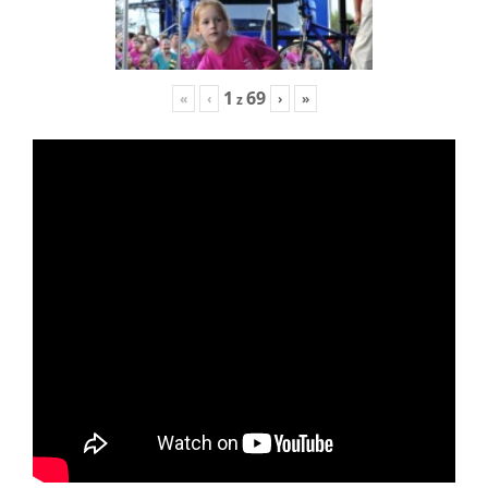
1
69
«
‹
›
»
z