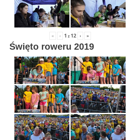
1
12
«
‹
›
»
z
Święto roweru 2019