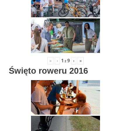
1
9
«
‹
›
»
z
Święto roweru 2016