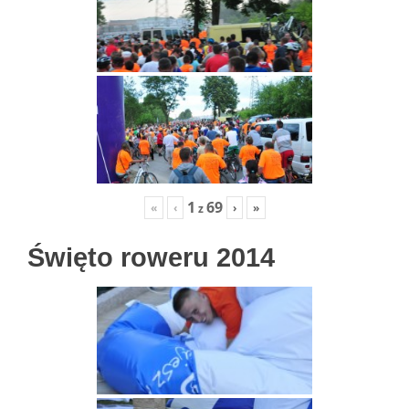
1
69
«
‹
›
»
z
Święto roweru 2014