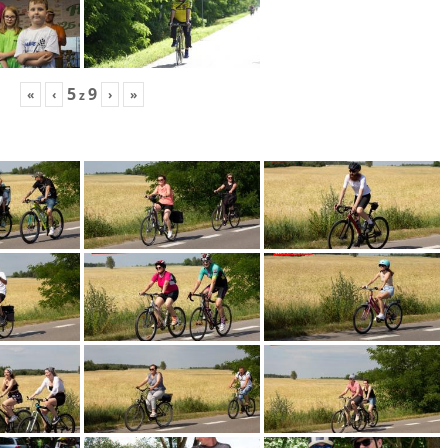
5
9
«
‹
›
»
z