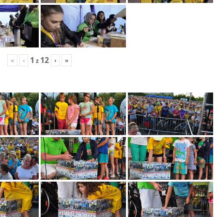
1
12
«
‹
›
»
z