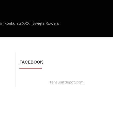
in konkursu XXXII Święta Roweru
FACEBOOK
tensunitdepot.com