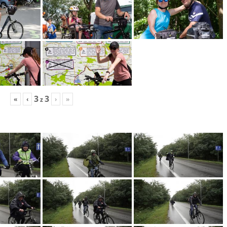
3
3
«
‹
›
»
z