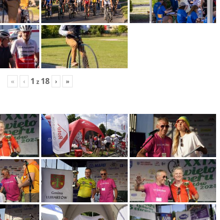
1
18
«
‹
›
»
z