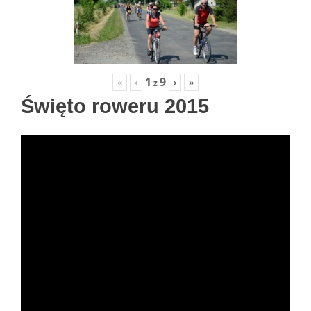
1
9
«
‹
›
»
z
Święto roweru 2015