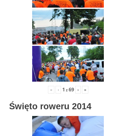
1
69
«
‹
›
»
z
Święto roweru 2014