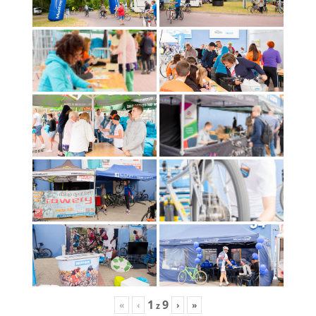
1
9
«
‹
›
»
z