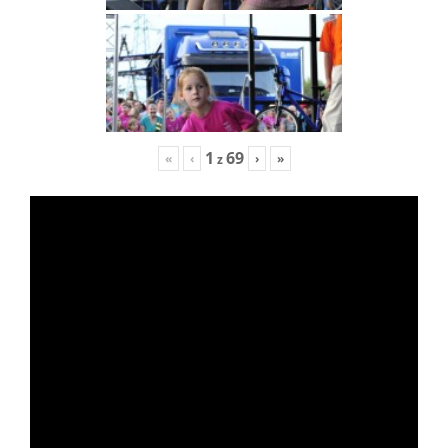
1
69
«
‹
›
»
z