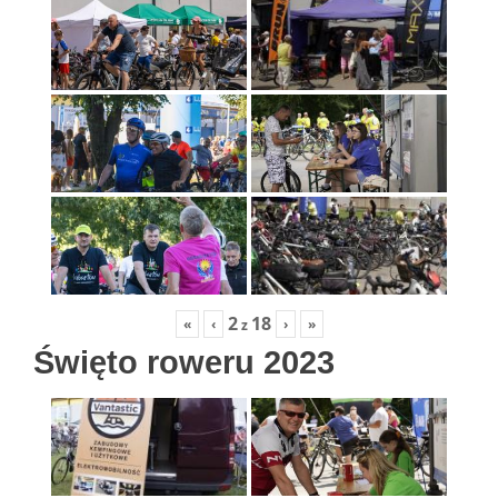
2
18
«
‹
›
»
z
Święto roweru 2023