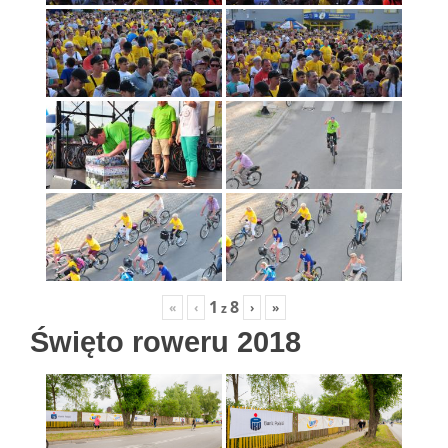
1
8
«
‹
›
»
z
Święto roweru 2018