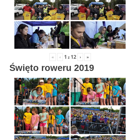
1
12
«
‹
›
»
z
Święto roweru 2019