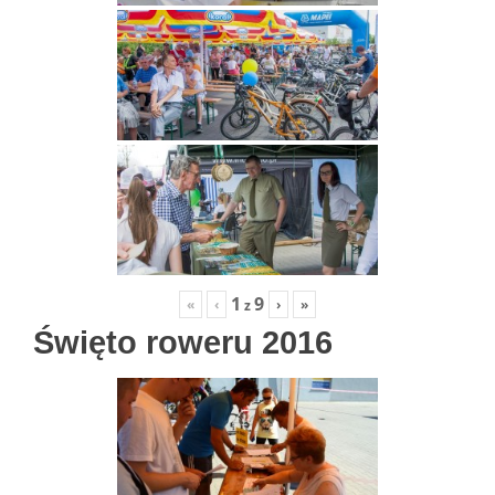
1
9
«
‹
›
»
z
Święto roweru 2016