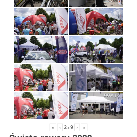
2
9
«
‹
›
»
z