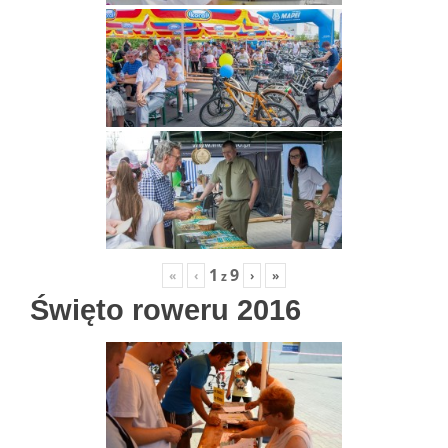
1
9
«
‹
›
»
z
Święto roweru 2016