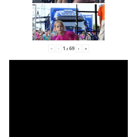
1
69
«
‹
›
»
z