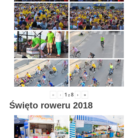
1
8
«
‹
›
»
z
Święto roweru 2018