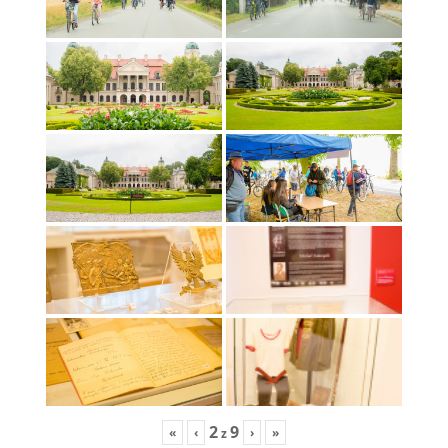
2
9
«
‹
›
»
z