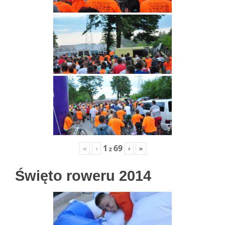
1
69
«
‹
›
»
z
Święto roweru 2014