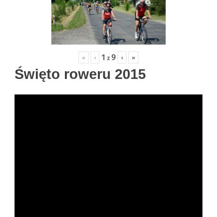
1
9
«
‹
›
»
z
Święto roweru 2015