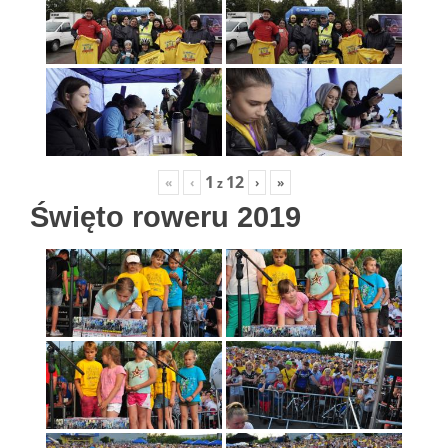
1
12
«
‹
›
»
z
Święto roweru 2019