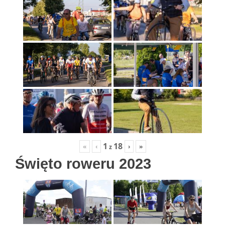
1
18
«
‹
›
»
z
Święto roweru 2023