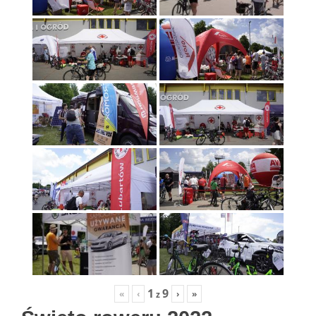
1
9
«
‹
›
»
z