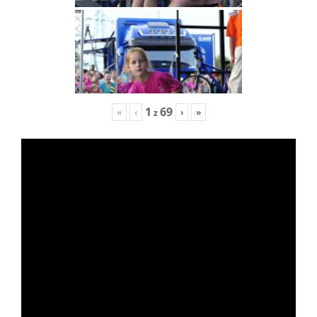
1
69
«
‹
›
»
z