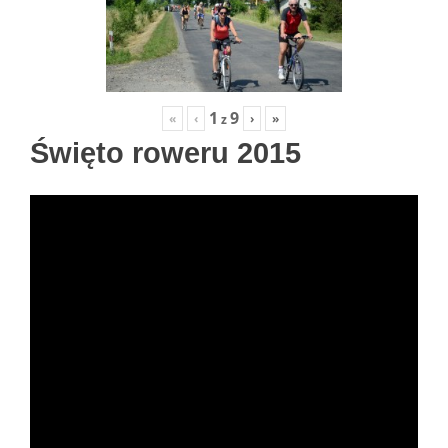
1
9
«
‹
›
»
z
Święto roweru 2015