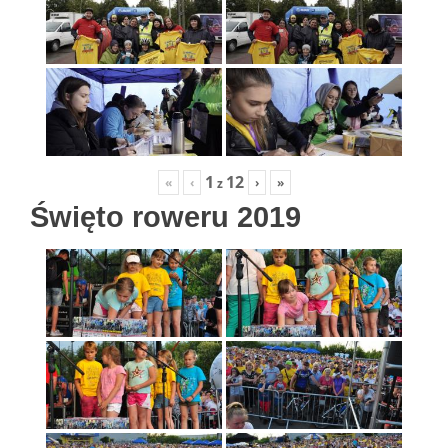
1
12
«
‹
›
»
z
Święto roweru 2019