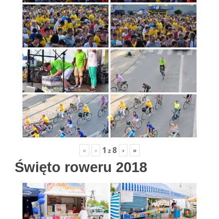
1
8
«
‹
›
»
z
Święto roweru 2018