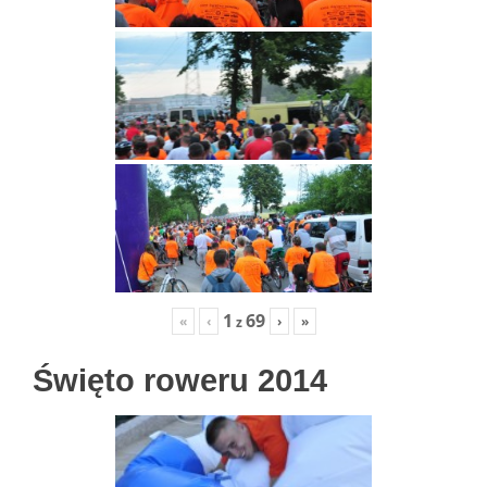
1
69
«
‹
›
»
z
Święto roweru 2014