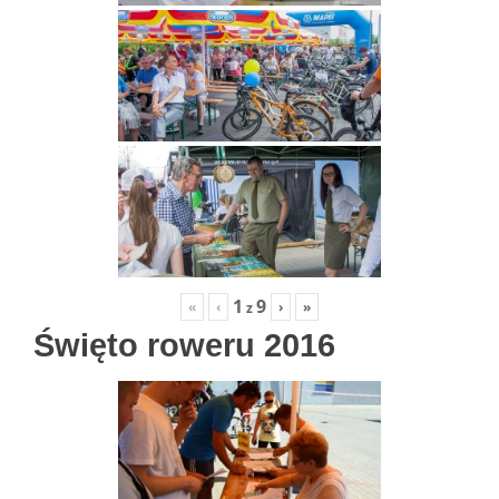
1
9
«
‹
›
»
z
Święto roweru 2016