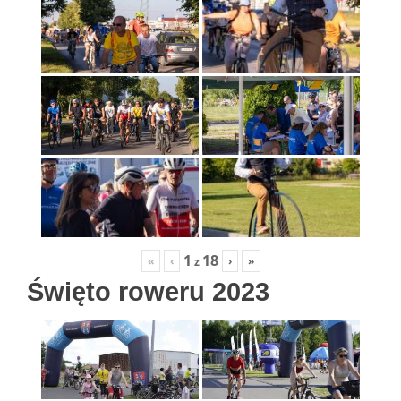
1
18
«
‹
›
»
z
Święto roweru 2023