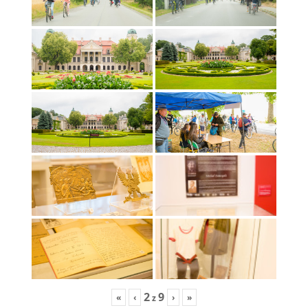
2
9
«
‹
›
»
z