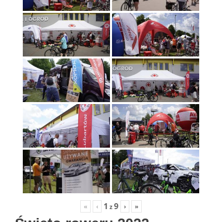
1
9
«
‹
›
»
z