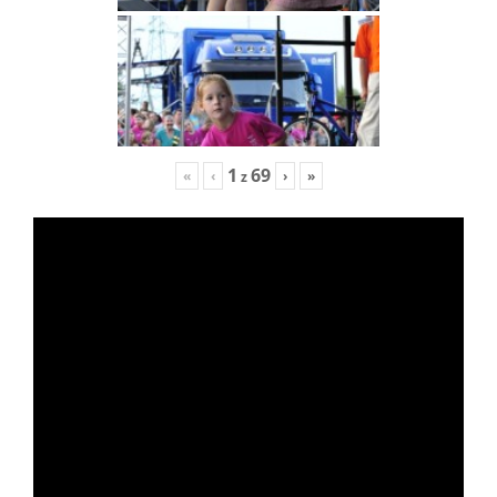
1
69
«
‹
›
»
z