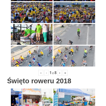
1
8
«
‹
›
»
z
Święto roweru 2018