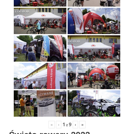
1
9
«
‹
›
»
z