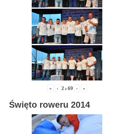
2
69
«
‹
›
»
z
Święto roweru 2014