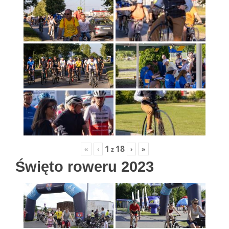
1
18
«
‹
›
»
z
Święto roweru 2023