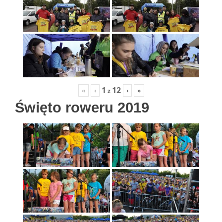
1
12
«
‹
›
»
z
Święto roweru 2019