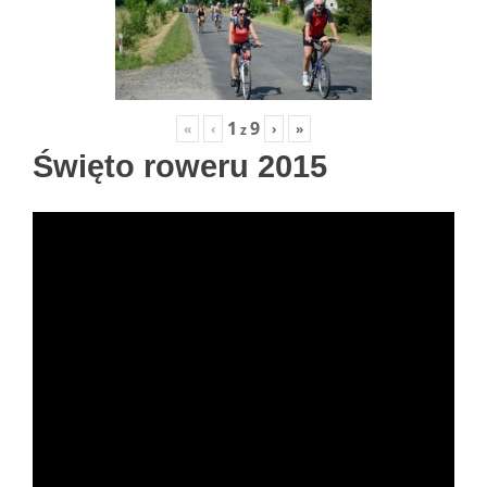
1
9
«
‹
›
»
z
Święto roweru 2015