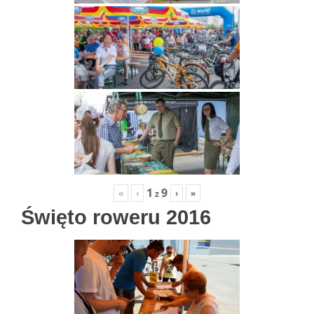
1
9
«
‹
›
»
z
Święto roweru 2016