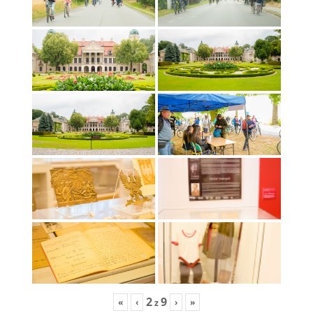
2
9
«
‹
›
»
z