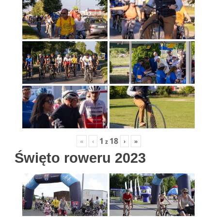
1
18
«
‹
›
»
z
Święto roweru 2023