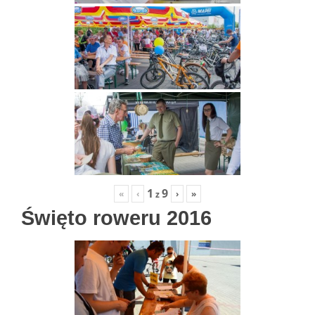
1
9
«
‹
›
»
z
Święto roweru 2016