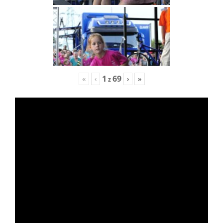
1
69
«
‹
›
»
z