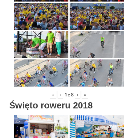
1
8
«
‹
›
»
z
Święto roweru 2018