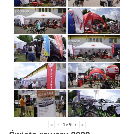
1
9
«
‹
›
»
z