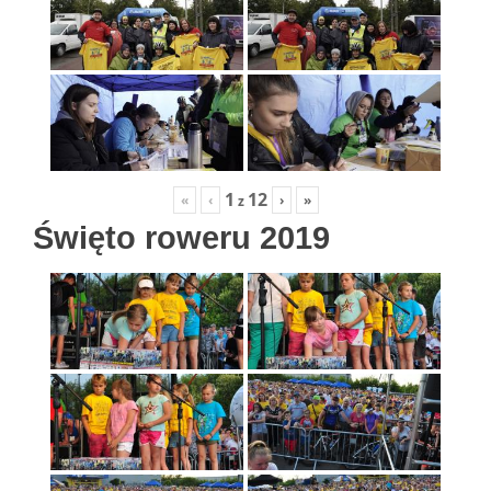
1
12
«
‹
›
»
z
Święto roweru 2019