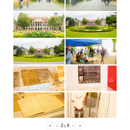
2
9
«
‹
›
»
z