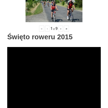
1
9
«
‹
›
»
z
Święto roweru 2015