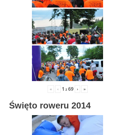
1
69
«
‹
›
»
z
Święto roweru 2014