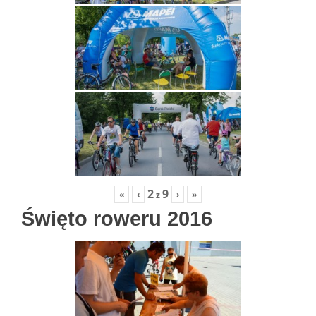
2
9
«
‹
›
»
z
Święto roweru 2016