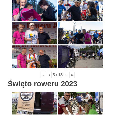
3
18
«
‹
›
»
z
Święto roweru 2023