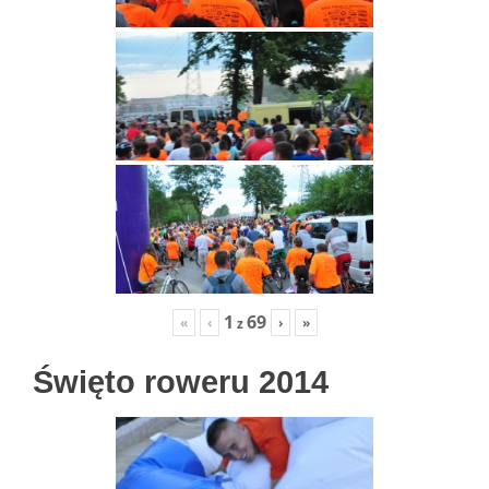
1
69
«
‹
›
»
z
Święto roweru 2014