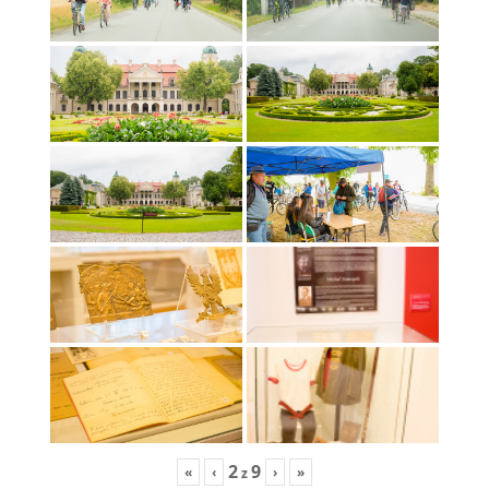
2
9
«
‹
›
»
z