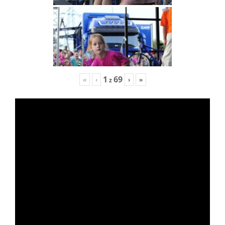
1
69
«
‹
›
»
z