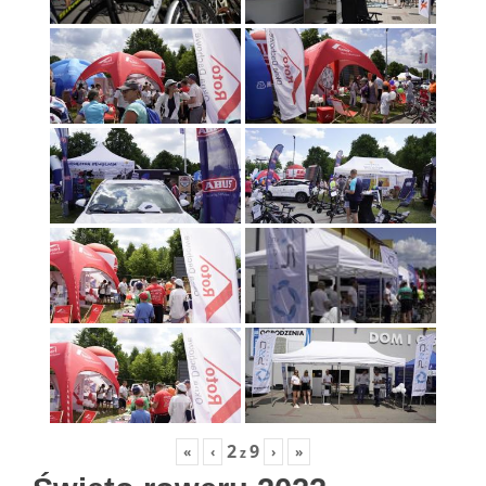
2
9
«
‹
›
»
z