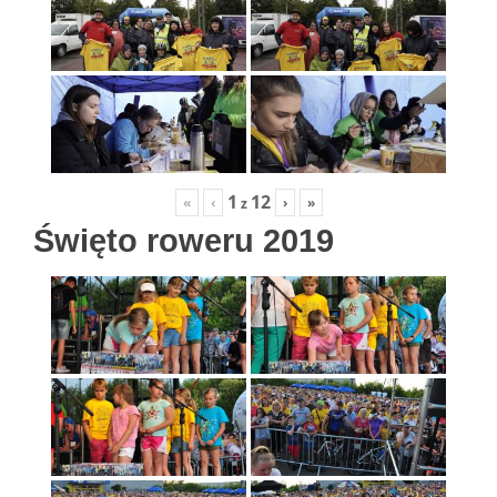
1
12
«
‹
›
»
z
Święto roweru 2019