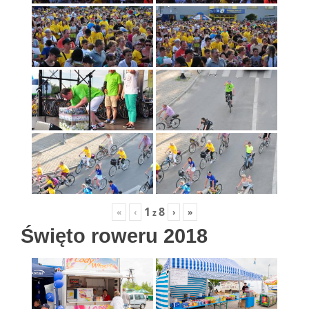
1
8
«
‹
›
»
z
Święto roweru 2018