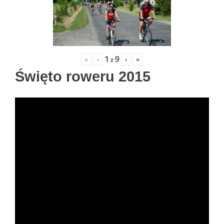
1
9
«
‹
›
»
z
Święto roweru 2015