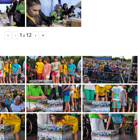
1
12
«
‹
›
»
z