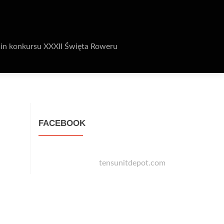
in konkursu XXXII Święta Roweru
FACEBOOK
tensunitdepot.com