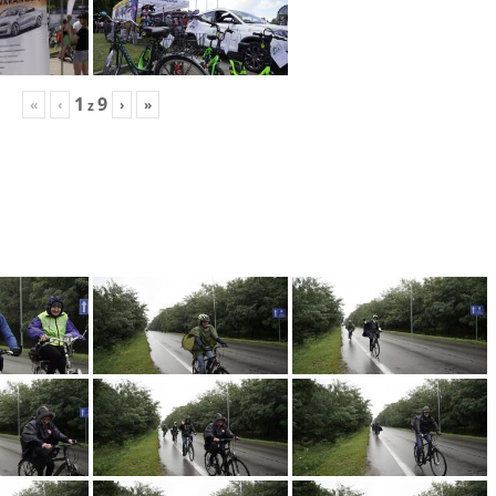
1
9
«
‹
›
»
z