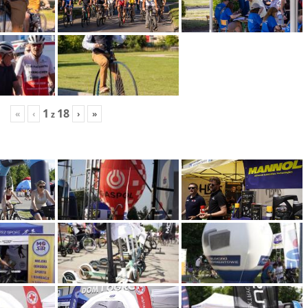
1
18
«
‹
›
»
z