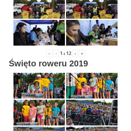
1
12
«
‹
›
»
z
Święto roweru 2019