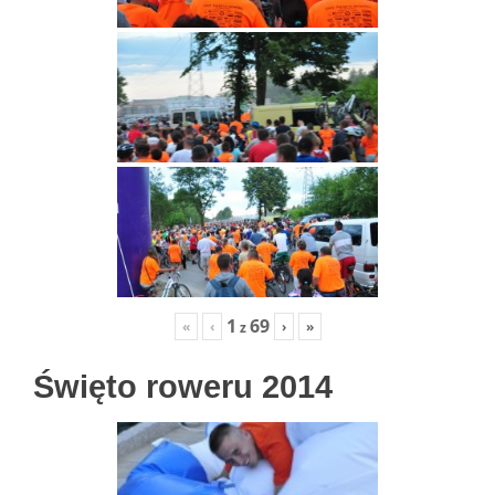
1
69
«
‹
›
»
z
Święto roweru 2014