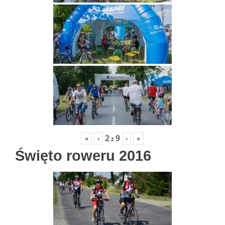
2
9
«
‹
›
»
z
Święto roweru 2016