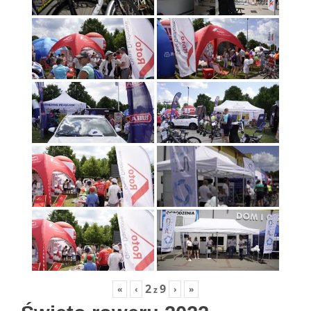
2
9
«
‹
›
»
z