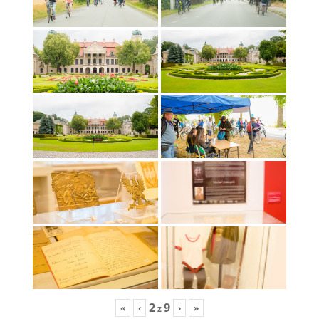
2
9
«
‹
›
»
z