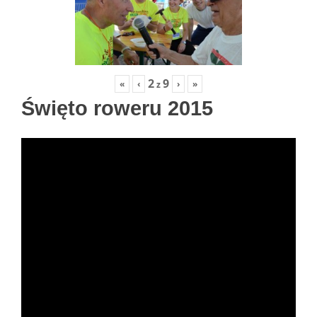
2
9
«
‹
›
»
z
Święto roweru 2015