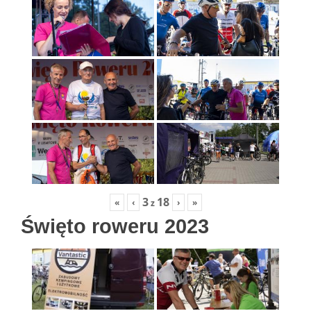
3
18
«
‹
›
»
z
Święto roweru 2023