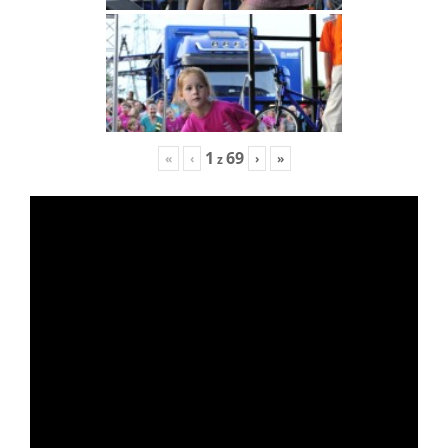
1
69
«
‹
›
»
z