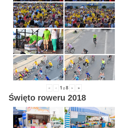
1
8
«
‹
›
»
z
Święto roweru 2018