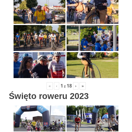
1
18
«
‹
›
»
z
Święto roweru 2023