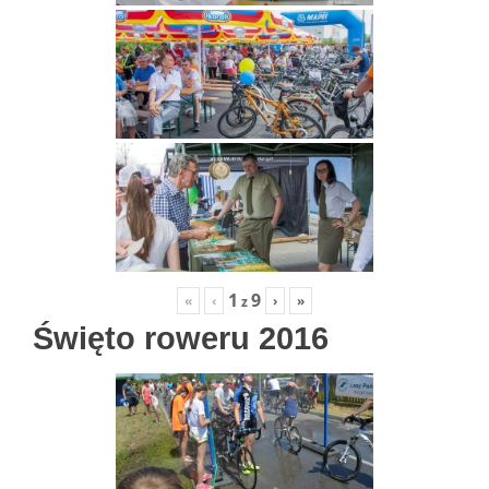
1
9
«
‹
›
»
z
Święto roweru 2016