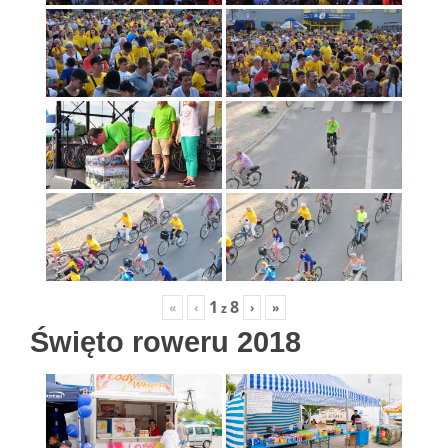
1
8
«
‹
›
»
z
Święto roweru 2018