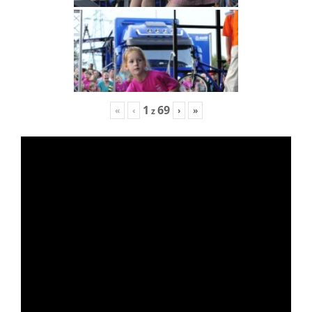
1
69
«
‹
›
»
z