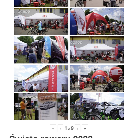
1
9
«
‹
›
»
z