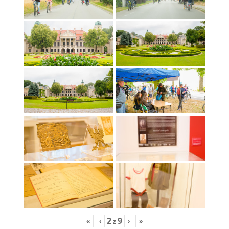
2
9
«
‹
›
»
z