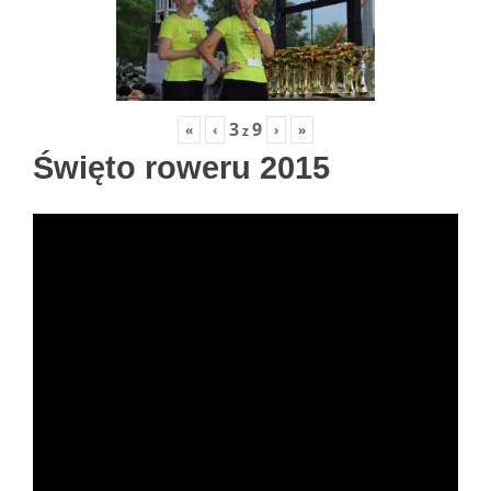
3
9
«
‹
›
»
z
Święto roweru 2015