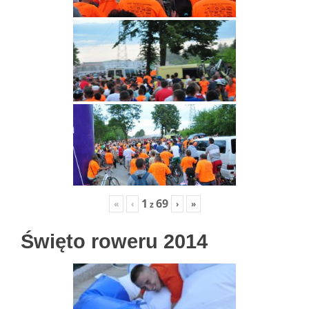
1
69
«
‹
›
»
z
Święto roweru 2014