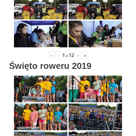
1
12
«
‹
›
»
z
Święto roweru 2019