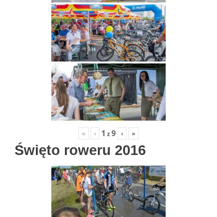
1
9
«
‹
›
»
z
Święto roweru 2016