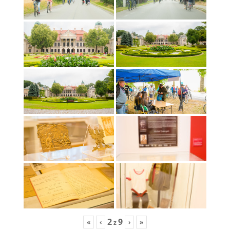
2
9
«
‹
›
»
z