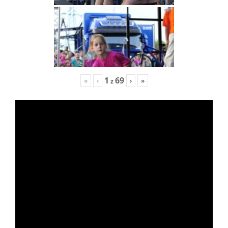
1
69
«
‹
›
»
z