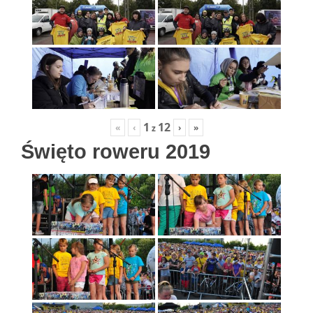
1
12
«
‹
›
»
z
Święto roweru 2019