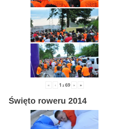
1
69
«
‹
›
»
z
Święto roweru 2014