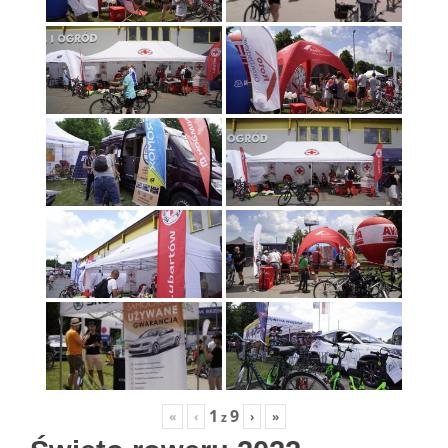
1
9
«
‹
›
»
z