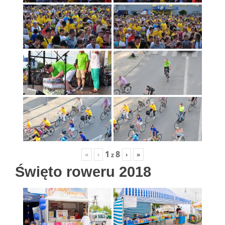
1
8
«
‹
›
»
z
Święto roweru 2018