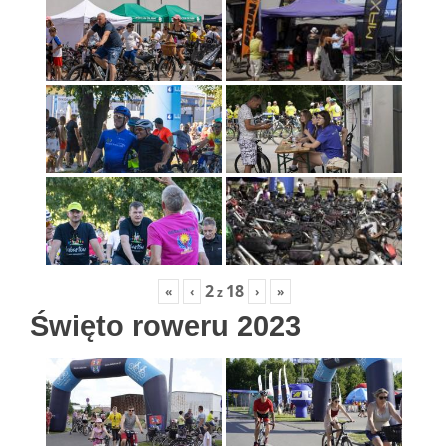
2
18
«
‹
›
»
z
Święto roweru 2023