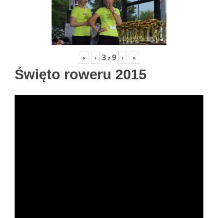
3
9
«
‹
›
»
z
Święto roweru 2015