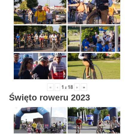
1
18
«
‹
›
»
z
Święto roweru 2023