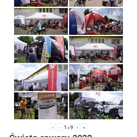
1
9
«
‹
›
»
z