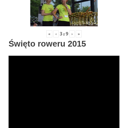
3
9
«
‹
›
»
z
Święto roweru 2015