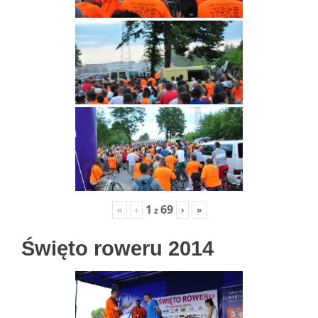
1
69
«
‹
›
»
z
Święto roweru 2014