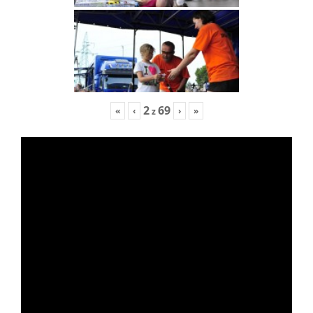
2
69
«
‹
›
»
z