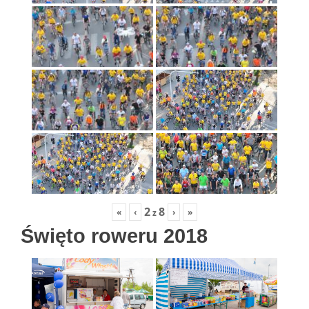
2
8
«
‹
›
»
z
Święto roweru 2018