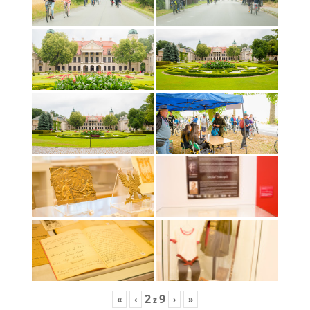
2
9
«
‹
›
»
z