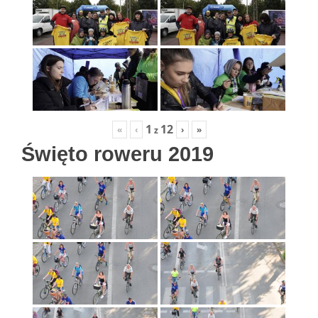
1
12
«
‹
›
»
z
Święto roweru 2019