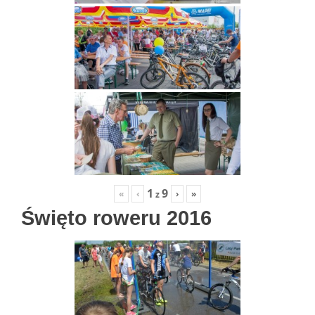
1
9
«
‹
›
»
z
Święto roweru 2016