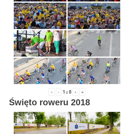
1
8
«
‹
›
»
z
Święto roweru 2018