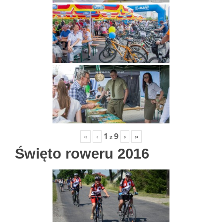
1
9
«
‹
›
»
z
Święto roweru 2016