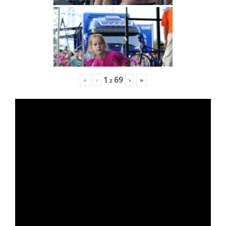
1
69
«
‹
›
»
z