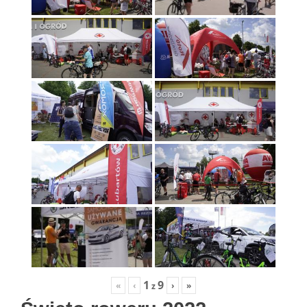
1
9
«
‹
›
»
z