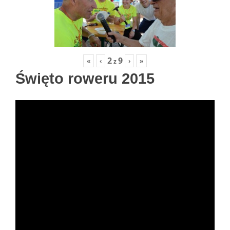
2
9
«
‹
›
»
z
Święto roweru 2015