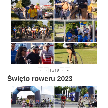
1
18
«
‹
›
»
z
Święto roweru 2023