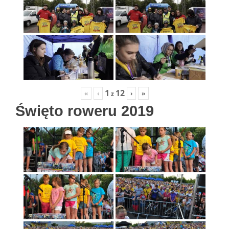
1
12
«
‹
›
»
z
Święto roweru 2019