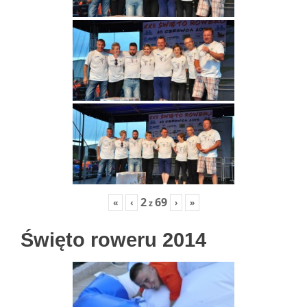
2
69
«
‹
›
»
z
Święto roweru 2014