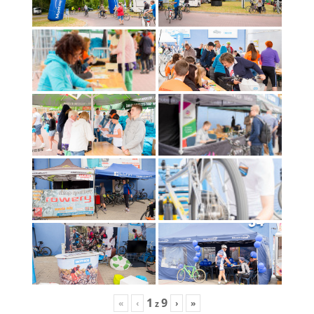
1
9
«
‹
›
»
z