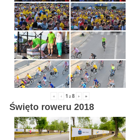
1
8
«
‹
›
»
z
Święto roweru 2018