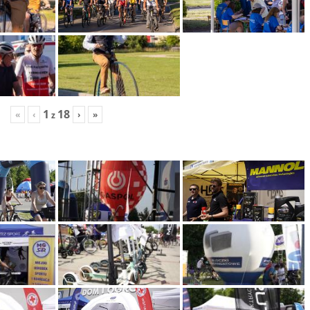
1
18
«
‹
›
»
z