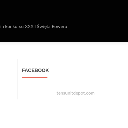
in konkursu XXXII Święta Roweru
FACEBOOK
tensunitdepot.com