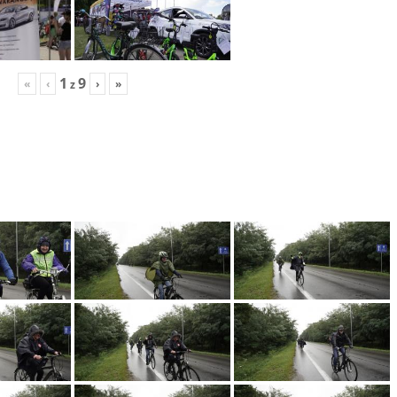
1
9
«
‹
›
»
z