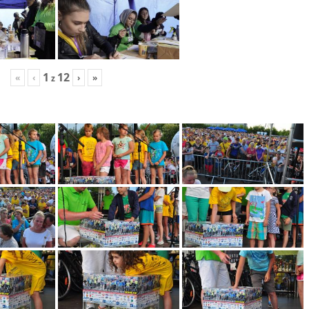
1
12
«
‹
›
»
z