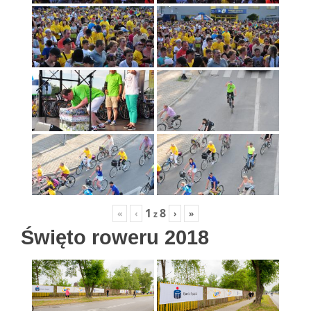
1
8
«
‹
›
»
z
Święto roweru 2018