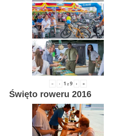
1
9
«
‹
›
»
z
Święto roweru 2016