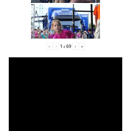
1
69
«
‹
›
»
z