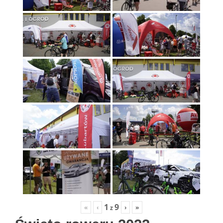
1
9
«
‹
›
»
z