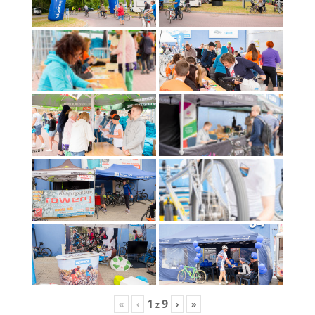
1
9
«
‹
›
»
z