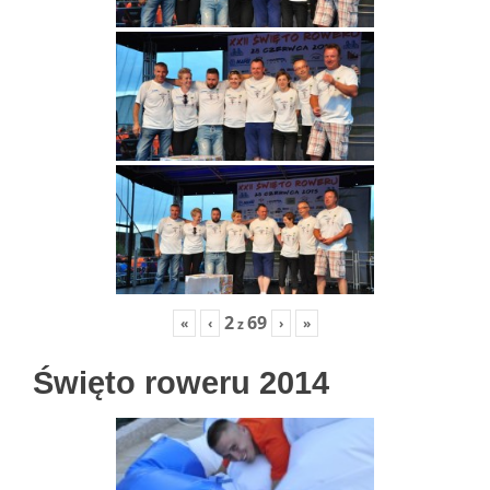
2
69
«
‹
›
»
z
Święto roweru 2014