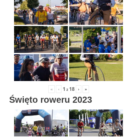
1
18
«
‹
›
»
z
Święto roweru 2023