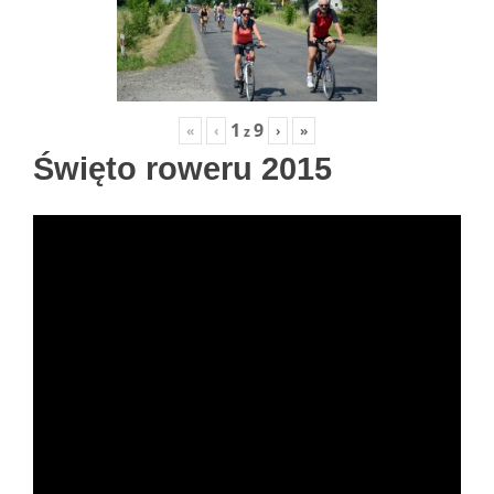
1
9
«
‹
›
»
z
Święto roweru 2015