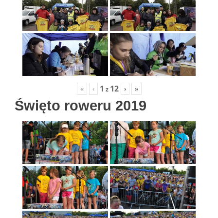
1
12
«
‹
›
»
z
Święto roweru 2019