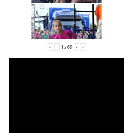
1
69
«
‹
›
»
z