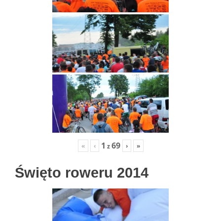
1
69
«
‹
›
»
z
Święto roweru 2014