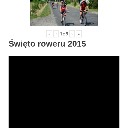
1
9
«
‹
›
»
z
Święto roweru 2015