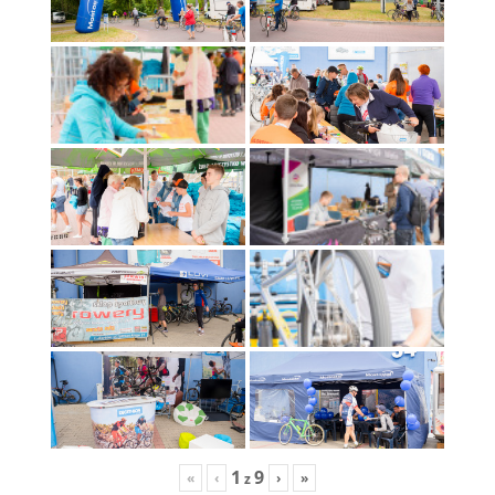
1
9
«
‹
›
»
z