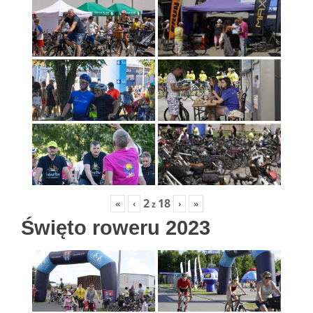
2
18
«
‹
›
»
z
Święto roweru 2023