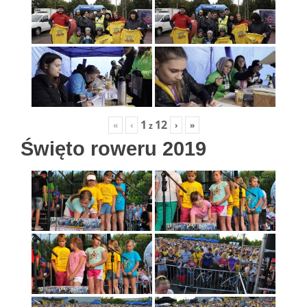
1
12
«
‹
›
»
z
Święto roweru 2019