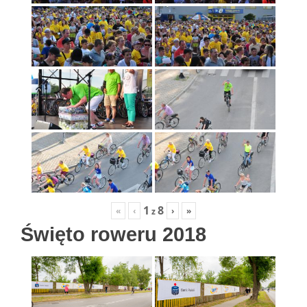
1
8
«
‹
›
»
z
Święto roweru 2018