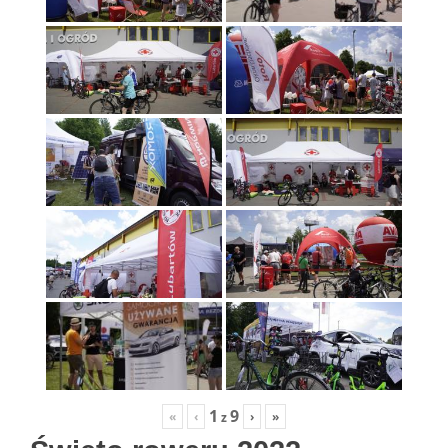
1
9
«
‹
›
»
z