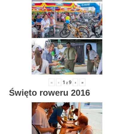
1
9
«
‹
›
»
z
Święto roweru 2016