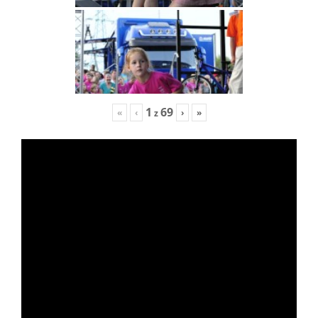
1
69
«
‹
›
»
z