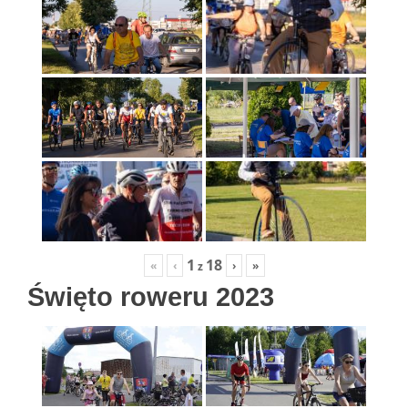
1
18
«
‹
›
»
z
Święto roweru 2023