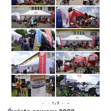
1
9
«
‹
›
»
z