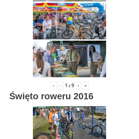
1
9
«
‹
›
»
z
Święto roweru 2016