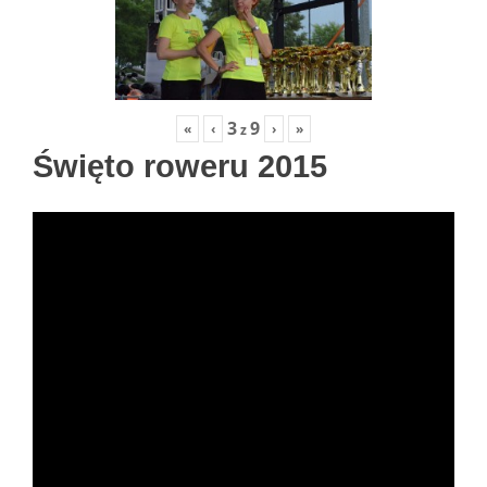
3
9
«
‹
›
»
z
Święto roweru 2015