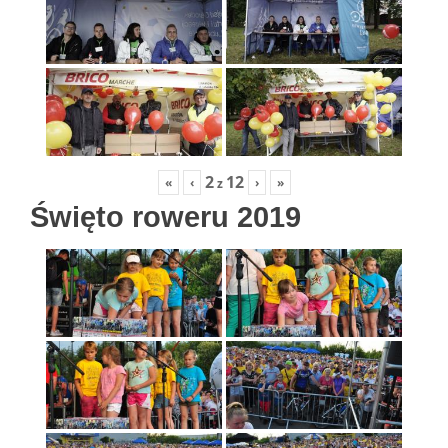
2
12
«
‹
›
»
z
Święto roweru 2019