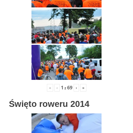
1
69
«
‹
›
»
z
Święto roweru 2014