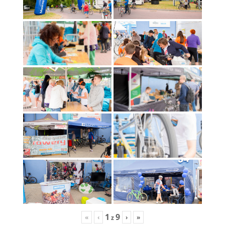
1
9
«
‹
›
»
z