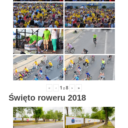
1
8
«
‹
›
»
z
Święto roweru 2018