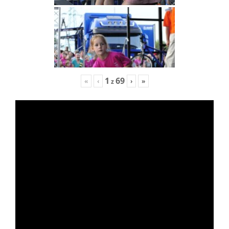
1
69
«
‹
›
»
z