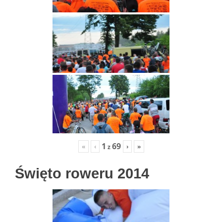
1
69
«
‹
›
»
z
Święto roweru 2014