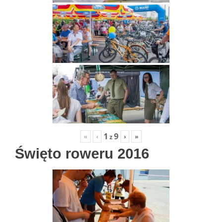
1
9
«
‹
›
»
z
Święto roweru 2016