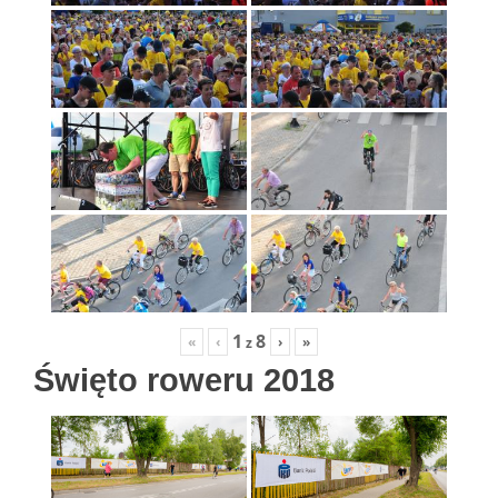
1
8
«
‹
›
»
z
Święto roweru 2018