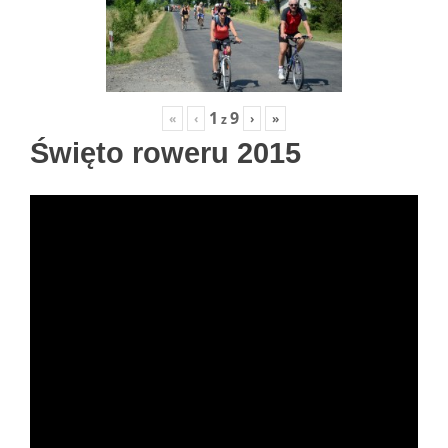
1
9
«
‹
›
»
z
Święto roweru 2015