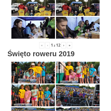
1
12
«
‹
›
»
z
Święto roweru 2019