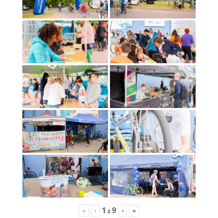
1
9
«
‹
›
»
z