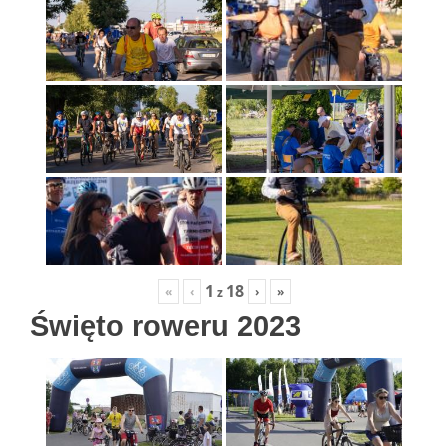
1
18
«
‹
›
»
z
Święto roweru 2023