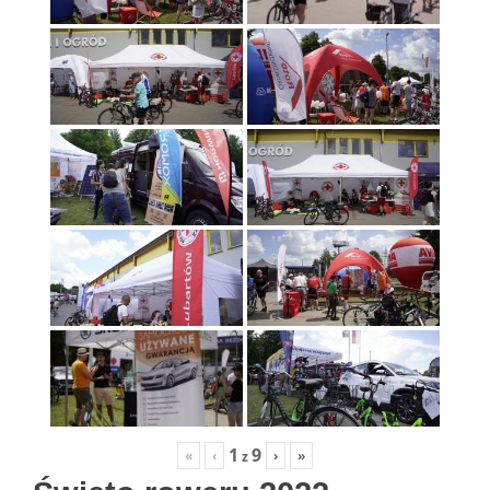
1
9
«
‹
›
»
z