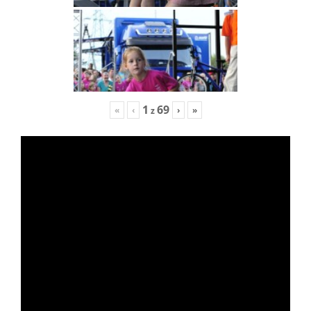
1
69
«
‹
›
»
z