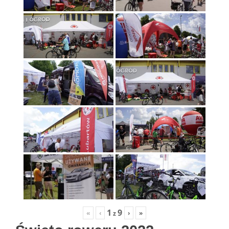
1
9
«
‹
›
»
z