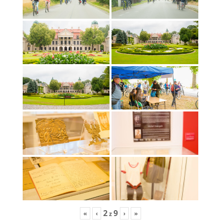
2
9
«
‹
›
»
z