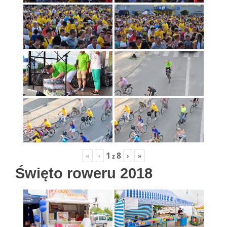
1
8
«
‹
›
»
z
Święto roweru 2018