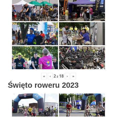
2
18
«
‹
›
»
z
Święto roweru 2023