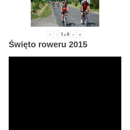
1
9
«
‹
›
»
z
Święto roweru 2015