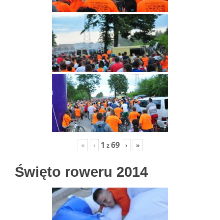
1
69
«
‹
›
»
z
Święto roweru 2014