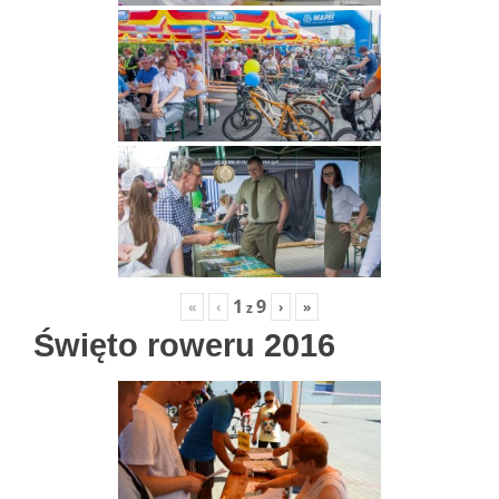
1
9
«
‹
›
»
z
Święto roweru 2016