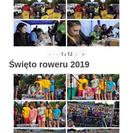
1
12
«
‹
›
»
z
Święto roweru 2019