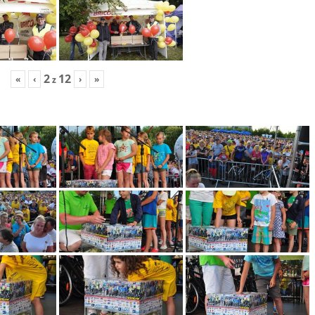
2
12
«
‹
›
»
z