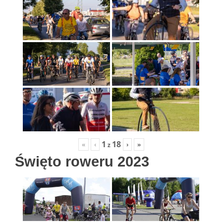
1
18
«
‹
›
»
z
Święto roweru 2023