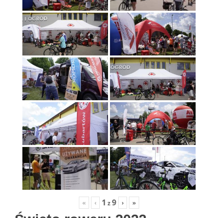
1
9
«
‹
›
»
z