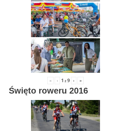
1
9
«
‹
›
»
z
Święto roweru 2016