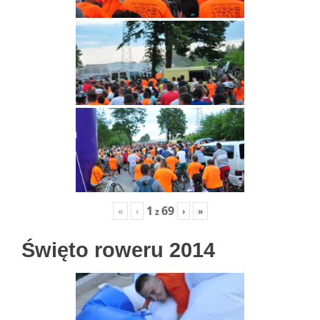
1
69
«
‹
›
»
z
Święto roweru 2014