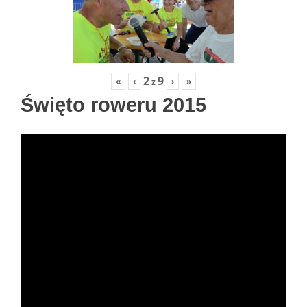
2
9
«
‹
›
»
z
Święto roweru 2015