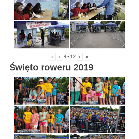
3
12
«
‹
›
»
z
Święto roweru 2019