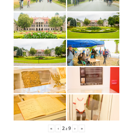
2
9
«
‹
›
»
z