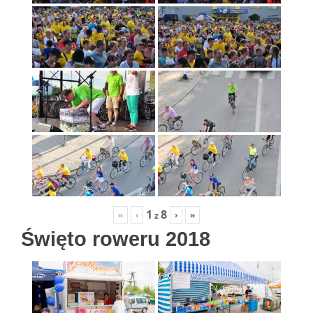
1
8
«
‹
›
»
z
Święto roweru 2018