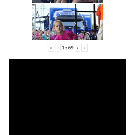
1
69
«
‹
›
»
z