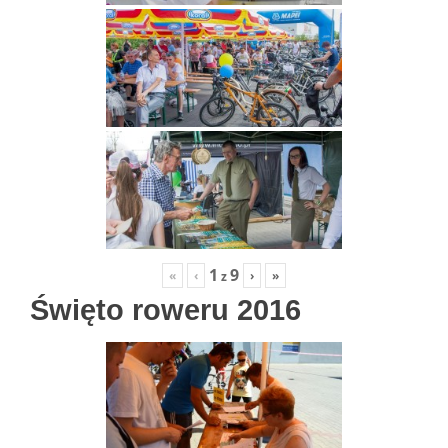
1
9
«
‹
›
»
z
Święto roweru 2016