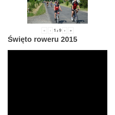
1
9
«
‹
›
»
z
Święto roweru 2015