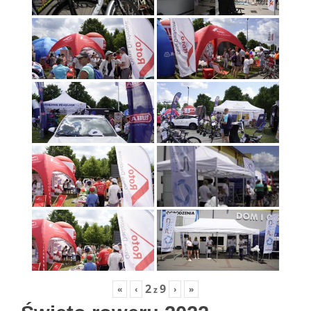
2
9
«
‹
›
»
z