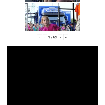
1
69
«
‹
›
»
z