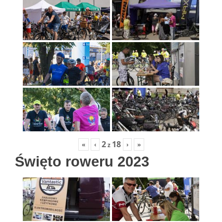
2
18
«
‹
›
»
z
Święto roweru 2023