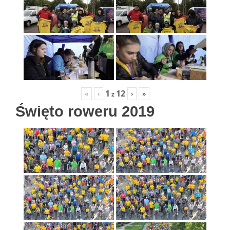
1
12
«
‹
›
»
z
Święto roweru 2019