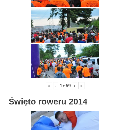
1
69
«
‹
›
»
z
Święto roweru 2014