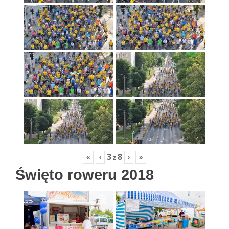
3
8
«
‹
›
»
z
Święto roweru 2018