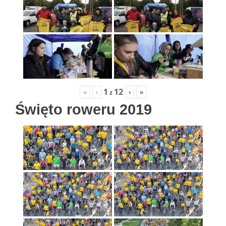
1
12
«
‹
›
»
z
Święto roweru 2019