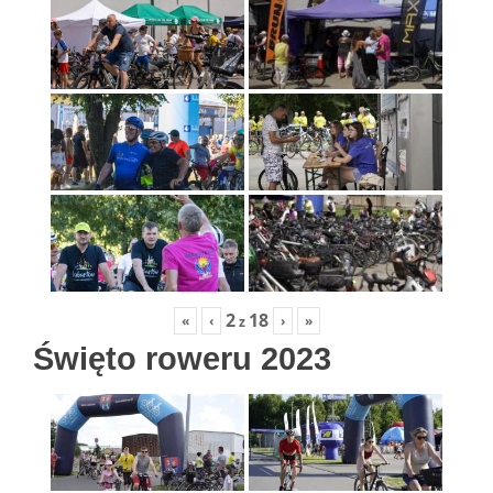
2
18
«
‹
›
»
z
Święto roweru 2023