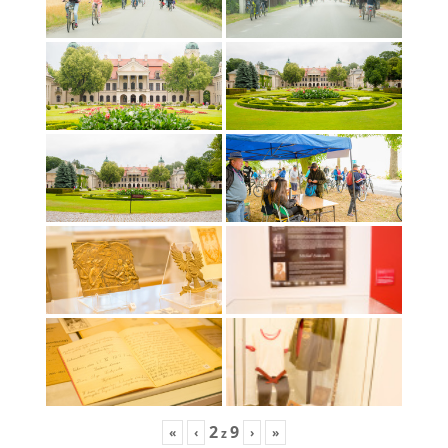
2
9
«
‹
›
»
z