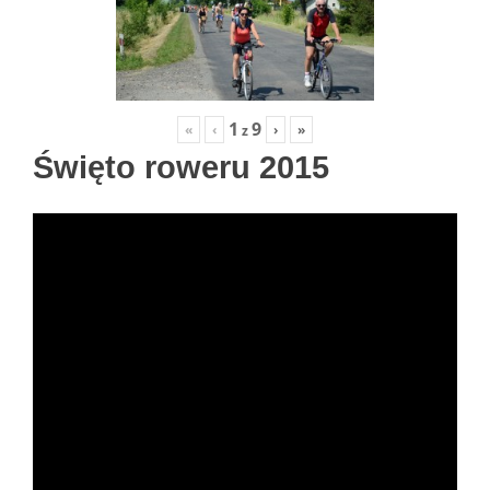
1
9
«
‹
›
»
z
Święto roweru 2015