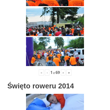
1
69
«
‹
›
»
z
Święto roweru 2014