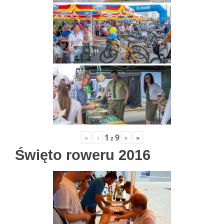
1
9
«
‹
›
»
z
Święto roweru 2016