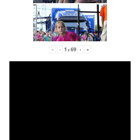
1
69
«
‹
›
»
z