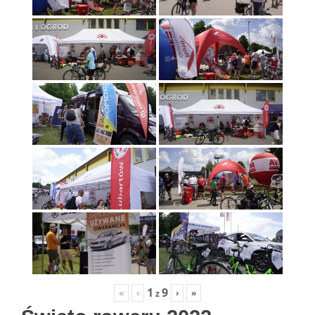
1
9
«
‹
›
»
z