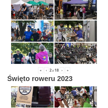
2
18
«
‹
›
»
z
Święto roweru 2023