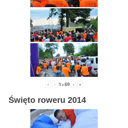
1
69
«
‹
›
»
z
Święto roweru 2014