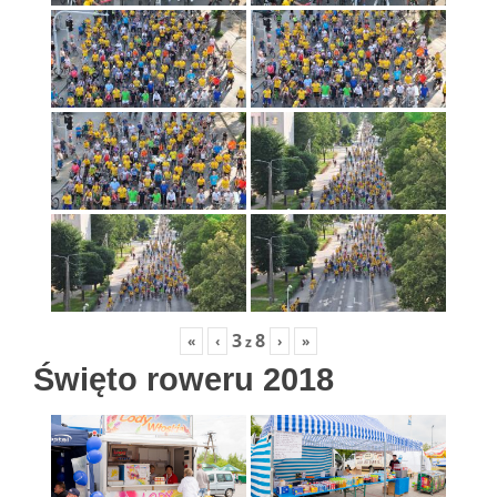
3
8
«
‹
›
»
z
Święto roweru 2018