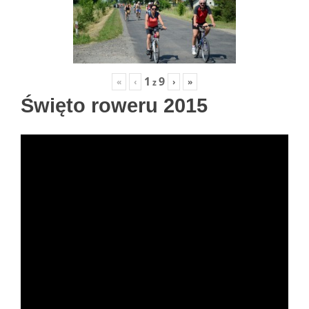
1
9
«
‹
›
»
z
Święto roweru 2015