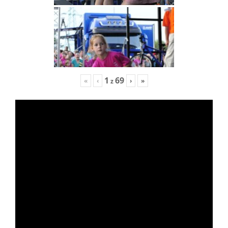
1
69
«
‹
›
»
z