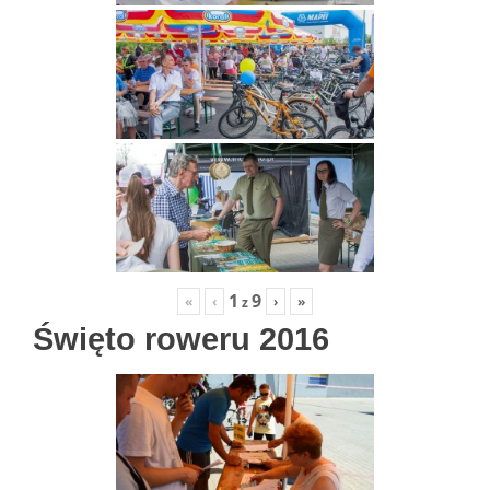
1
9
«
‹
›
»
z
Święto roweru 2016