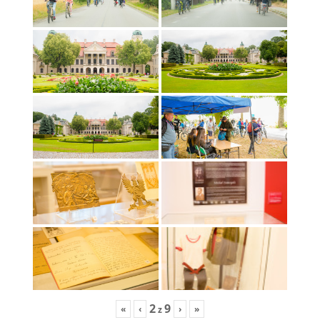
2
9
«
‹
›
»
z