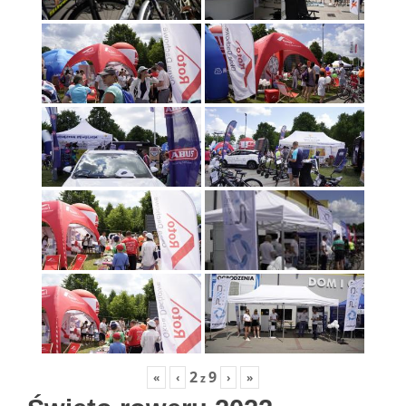
2
9
«
‹
›
»
z