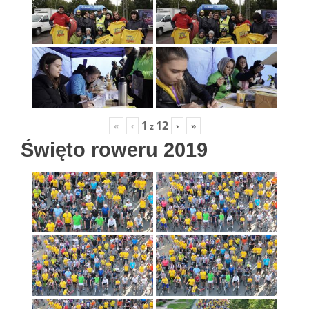
1
12
«
‹
›
»
z
Święto roweru 2019