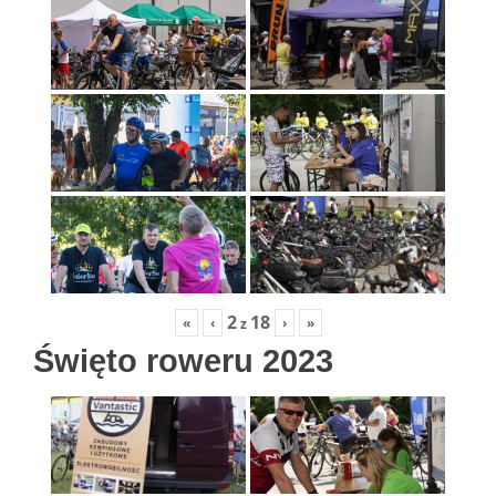
2
18
«
‹
›
»
z
Święto roweru 2023