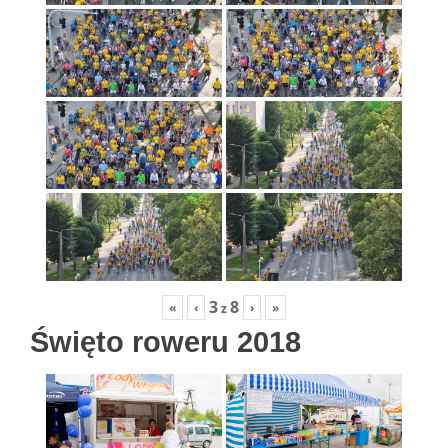
3
8
«
‹
›
»
z
Święto roweru 2018