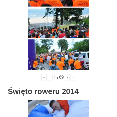
1
69
«
‹
›
»
z
Święto roweru 2014