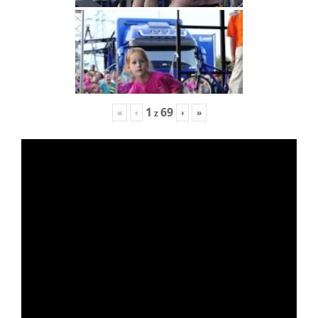
1
69
«
‹
›
»
z