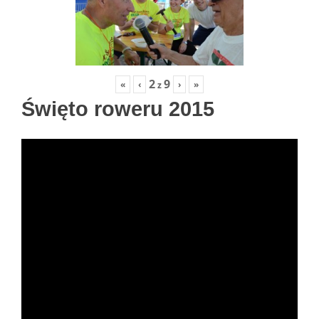
2
9
«
‹
›
»
z
Święto roweru 2015