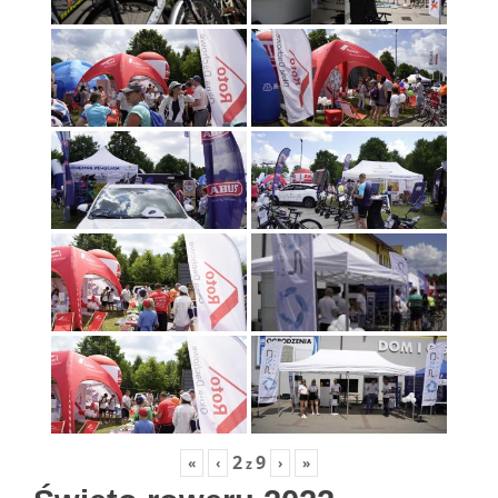
2
9
«
‹
›
»
z