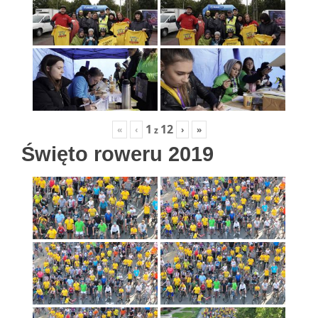
1
12
«
‹
›
»
z
Święto roweru 2019