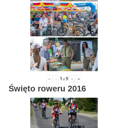
1
9
«
‹
›
»
z
Święto roweru 2016