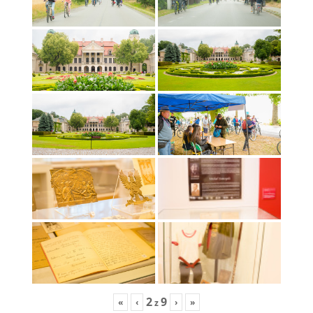
2
9
«
‹
›
»
z