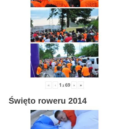
1
69
«
‹
›
»
z
Święto roweru 2014