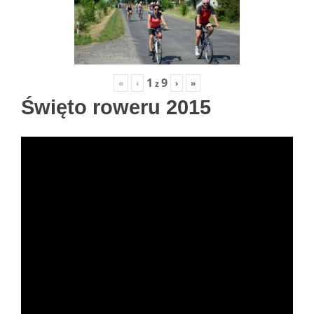
1
9
«
‹
›
»
z
Święto roweru 2015