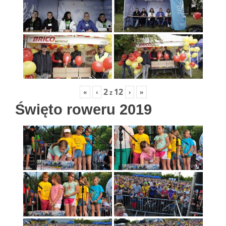
2
12
«
‹
›
»
z
Święto roweru 2019