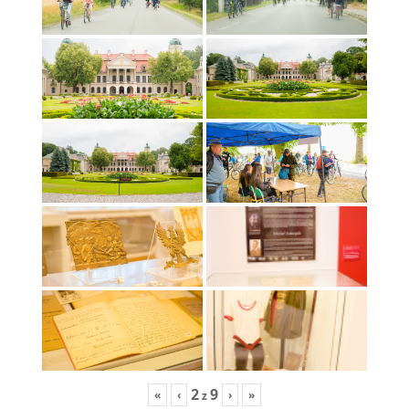
2
9
«
‹
›
»
z