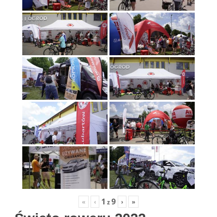
1
9
«
‹
›
»
z