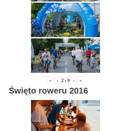
2
9
«
‹
›
»
z
Święto roweru 2016