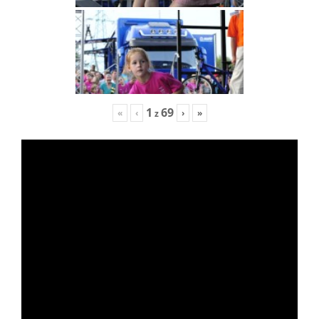
1
69
«
‹
›
»
z