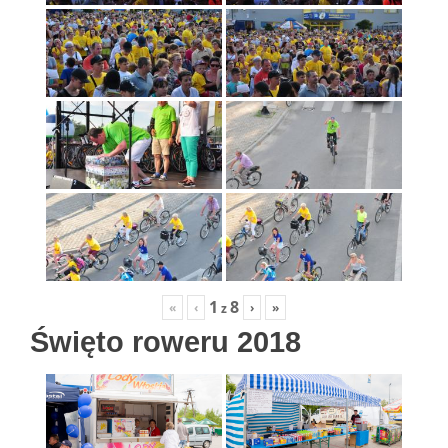
1
8
«
‹
›
»
z
Święto roweru 2018