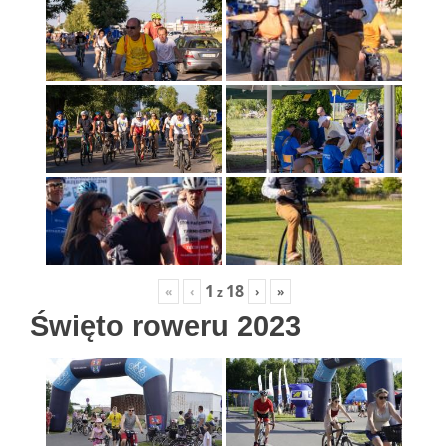
1
18
«
‹
›
»
z
Święto roweru 2023