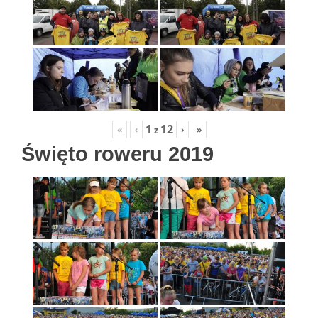
1
12
«
‹
›
»
z
Święto roweru 2019