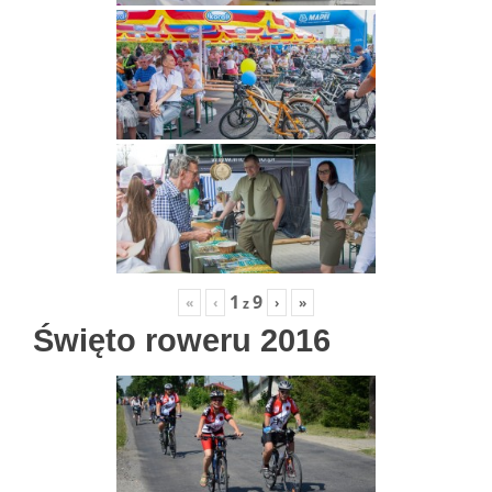
1
9
«
‹
›
»
z
Święto roweru 2016