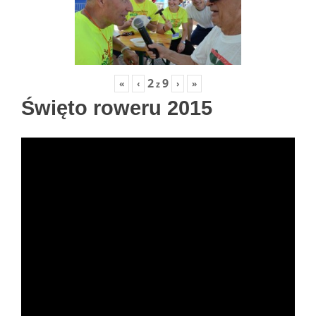
2
9
«
‹
›
»
z
Święto roweru 2015