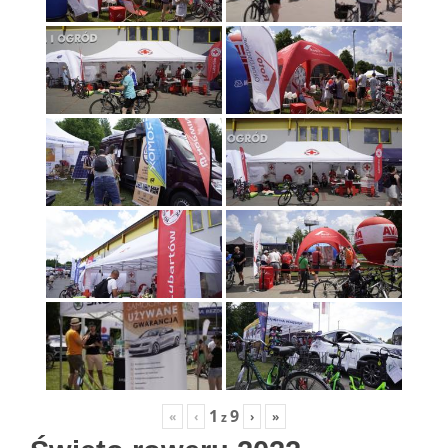
1
9
«
‹
›
»
z