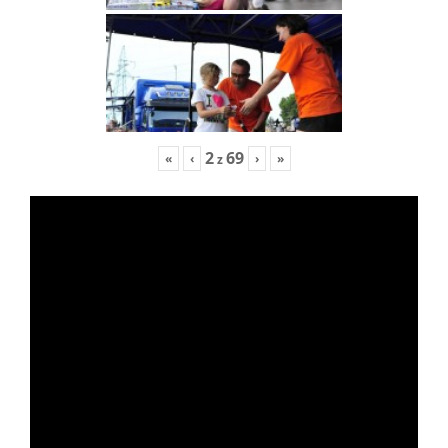
2
69
«
‹
›
»
z