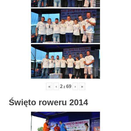
2
69
«
‹
›
»
z
Święto roweru 2014