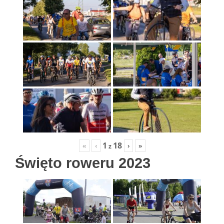
1
18
«
‹
›
»
z
Święto roweru 2023