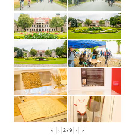
2
9
«
‹
›
»
z