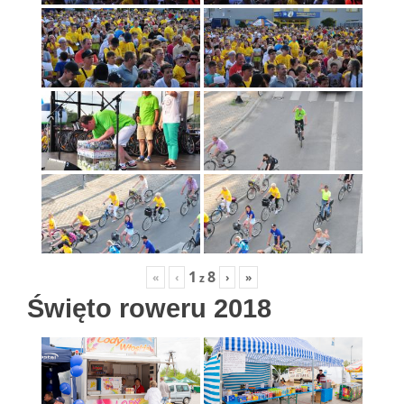
1
8
«
‹
›
»
z
Święto roweru 2018