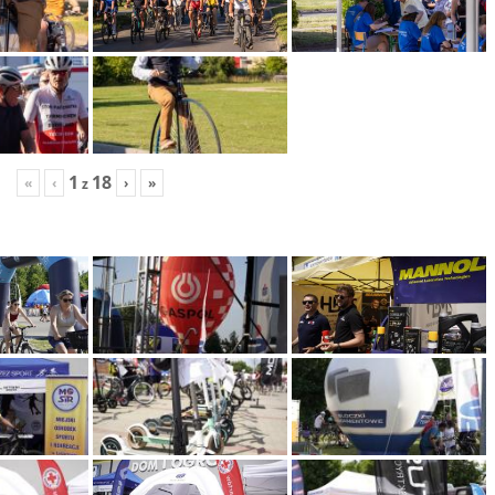
1
18
«
‹
›
»
z