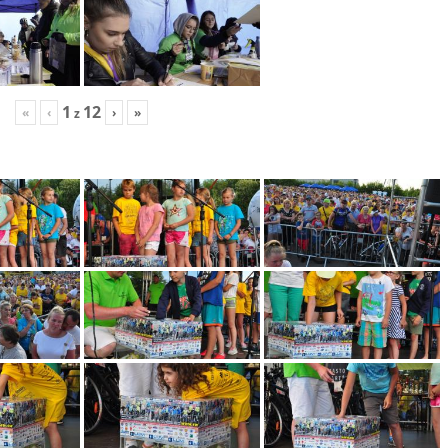
1
12
«
‹
›
»
z