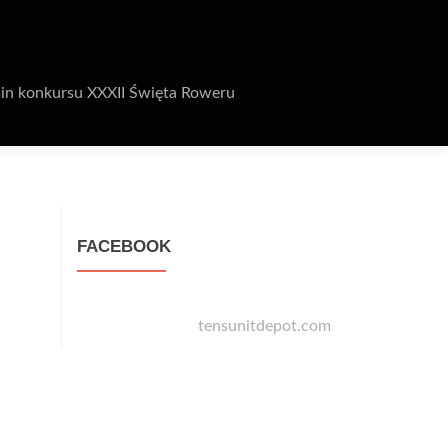
in konkursu XXXII Święta Roweru
FACEBOOK
tensunitdepot.com