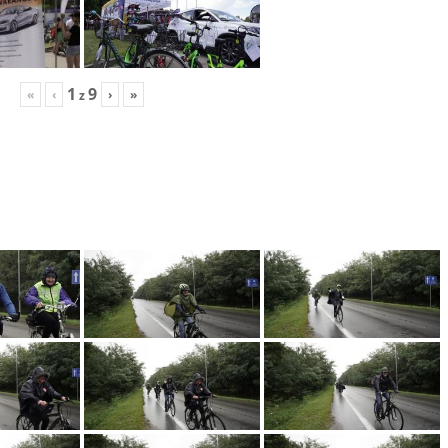
1
9
«
‹
›
»
z