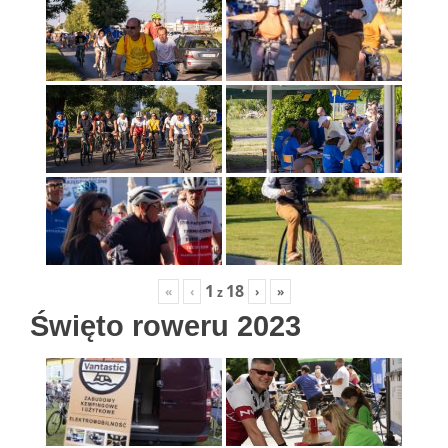
1
18
«
‹
›
»
z
Święto roweru 2023