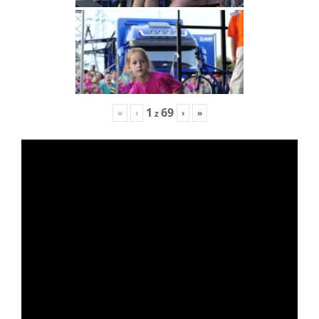
1
69
«
‹
›
»
z