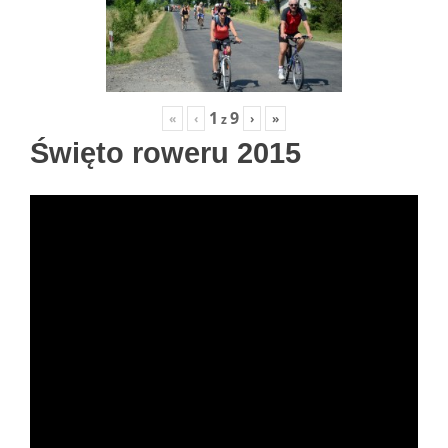
1
9
«
‹
›
»
z
Święto roweru 2015