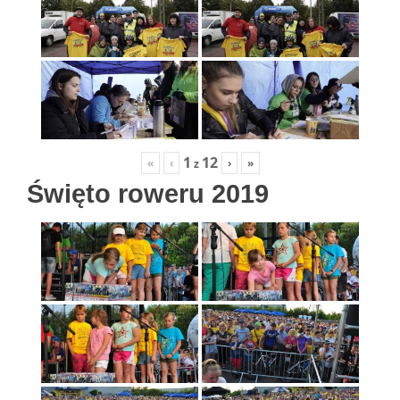
1
12
«
‹
›
»
z
Święto roweru 2019