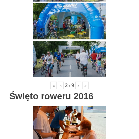
2
9
«
‹
›
»
z
Święto roweru 2016