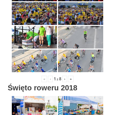
1
8
«
‹
›
»
z
Święto roweru 2018