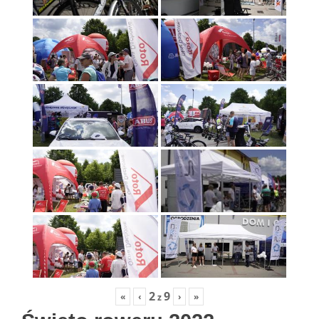
2
9
«
‹
›
»
z