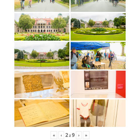
2
9
«
‹
›
»
z