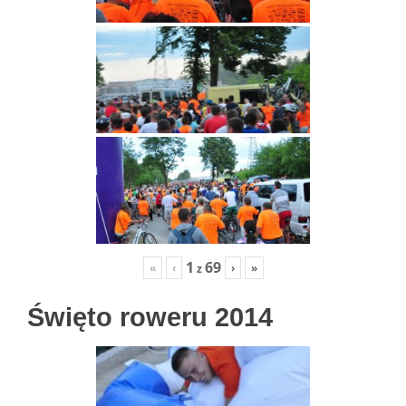
1
69
«
‹
›
»
z
Święto roweru 2014