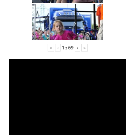
1
69
«
‹
›
»
z