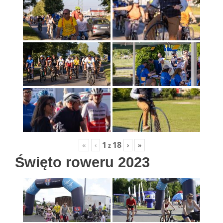
1
18
«
‹
›
»
z
Święto roweru 2023