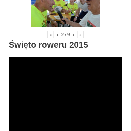
2
9
«
‹
›
»
z
Święto roweru 2015