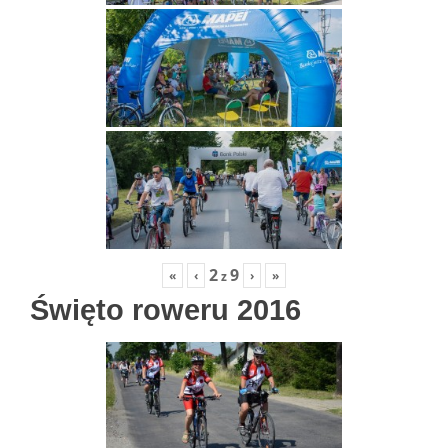
2
9
«
‹
›
»
z
Święto roweru 2016