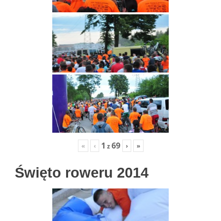
1
69
«
‹
›
»
z
Święto roweru 2014