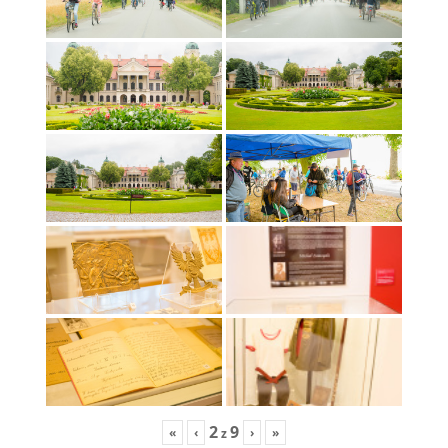
2
9
«
‹
›
»
z