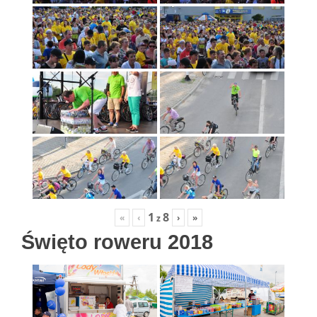
1
8
«
‹
›
»
z
Święto roweru 2018