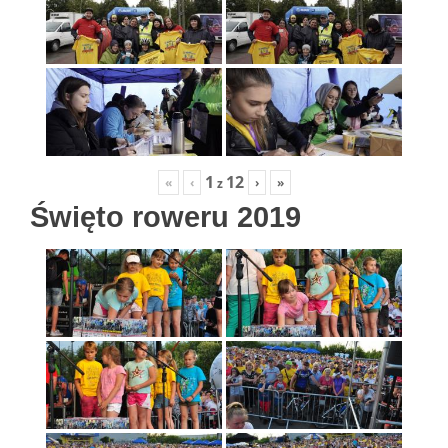
1
12
«
‹
›
»
z
Święto roweru 2019