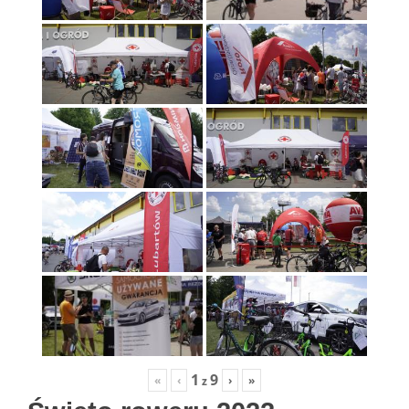
1
9
«
‹
›
»
z