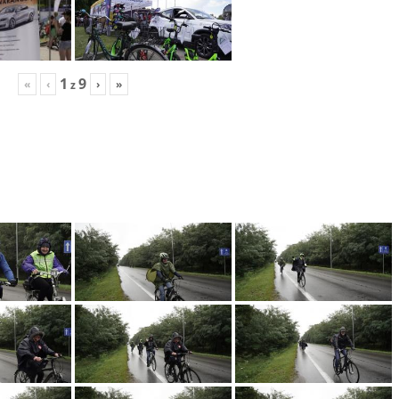
1
9
«
‹
›
»
z