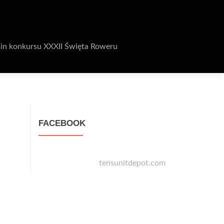
in konkursu XXXII Święta Roweru
FACEBOOK
tensunitdepot.com