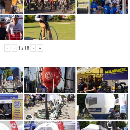
1
18
«
‹
›
»
z