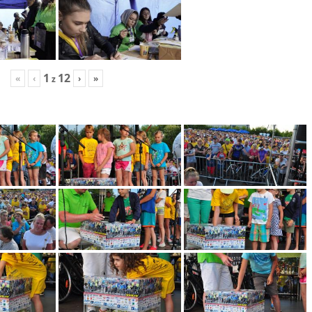
1
12
«
‹
›
»
z