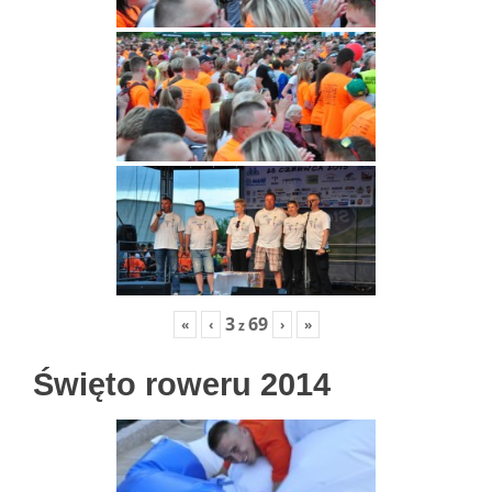
3
69
«
‹
›
»
z
Święto roweru 2014