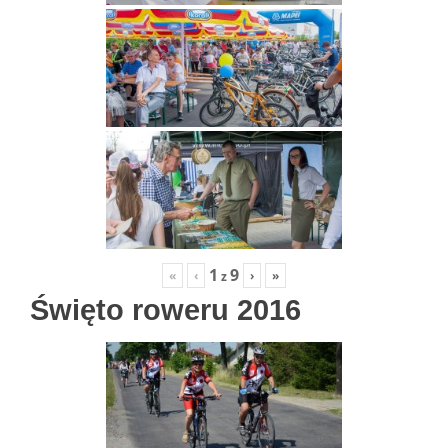
1
9
«
‹
›
»
z
Święto roweru 2016