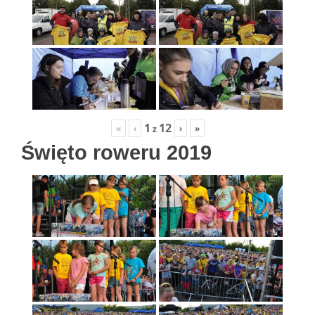
1
12
«
‹
›
»
z
Święto roweru 2019