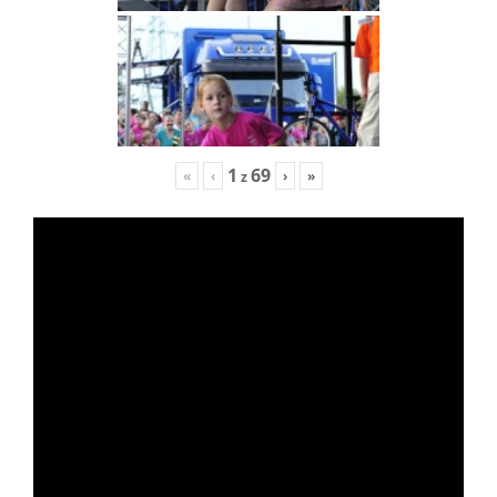
1
69
«
‹
›
»
z