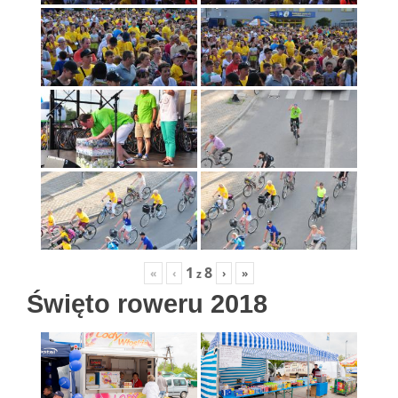
1
8
«
‹
›
»
z
Święto roweru 2018