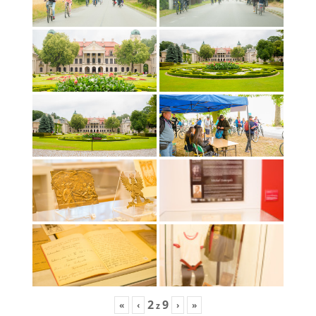
2
9
«
‹
›
»
z