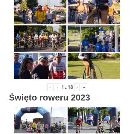
1
18
«
‹
›
»
z
Święto roweru 2023