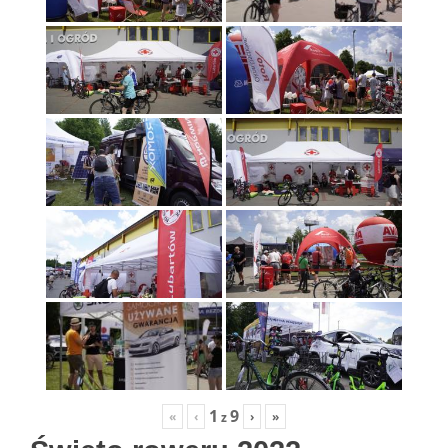
1
9
«
‹
›
»
z