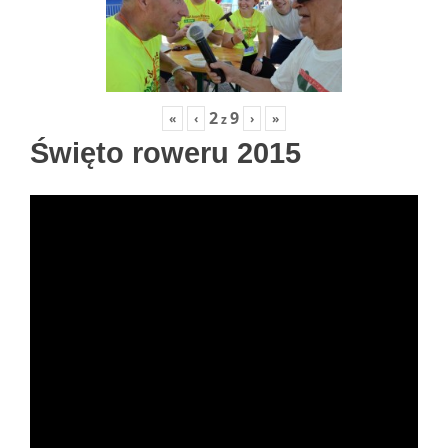
2
9
«
‹
›
»
z
Święto roweru 2015