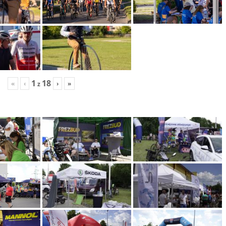
1
18
«
‹
›
»
z