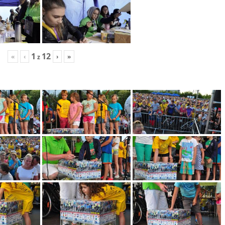
1
12
«
‹
›
»
z