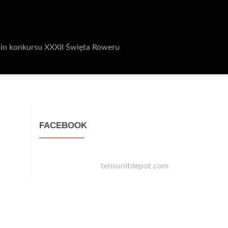
in konkursu XXXII Święta Roweru
FACEBOOK
tensunitdepot.com