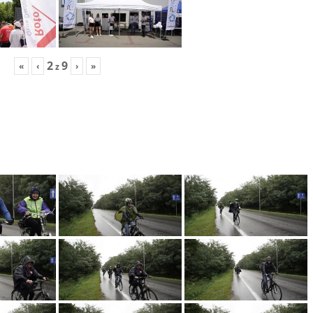
2
9
«
‹
›
»
z