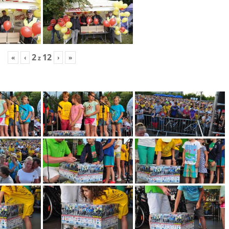
2
12
«
‹
›
»
z