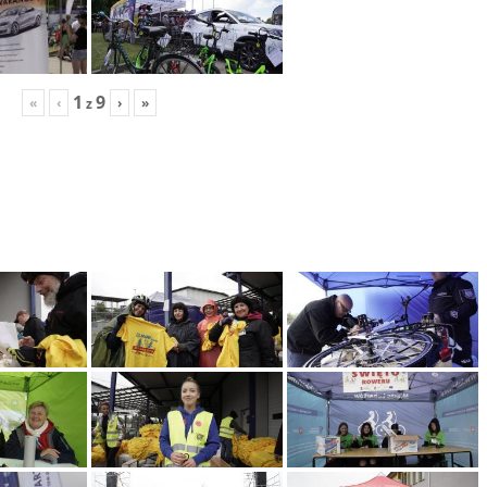
1
9
«
‹
›
»
z