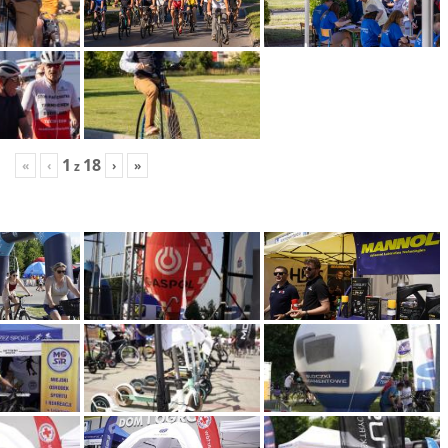
1
18
«
‹
›
»
z