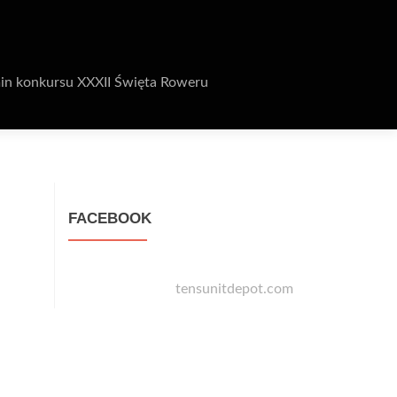
in konkursu XXXII Święta Roweru
FACEBOOK
tensunitdepot.com