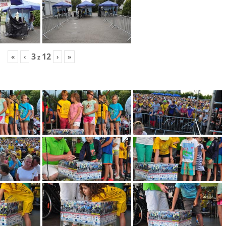
3
12
«
‹
›
»
z