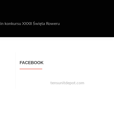
in konkursu XXXII Święta Roweru
FACEBOOK
tensunitdepot.com