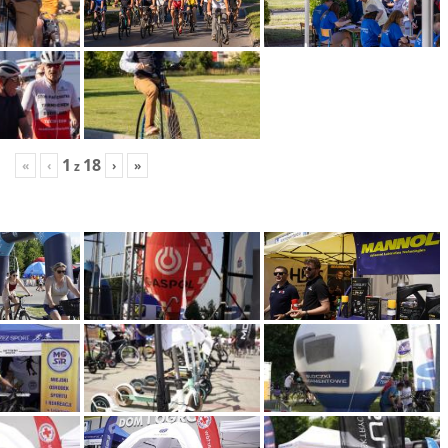
1
18
«
‹
›
»
z