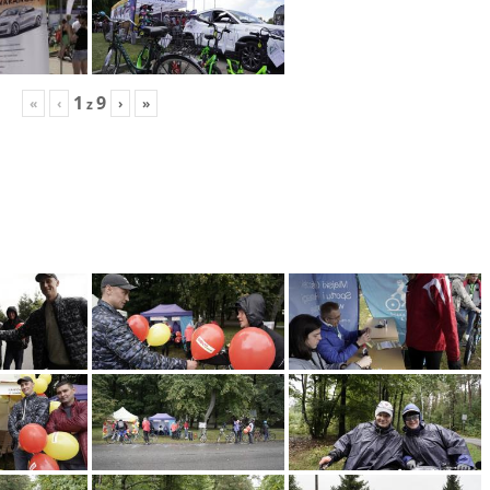
1
9
«
‹
›
»
z