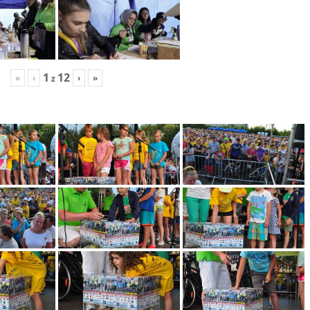
1
12
«
‹
›
»
z