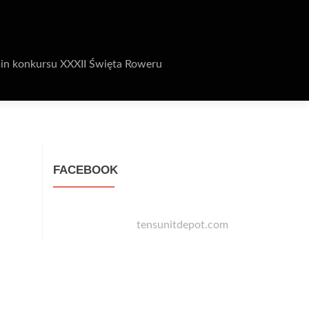
in konkursu XXXII Święta Roweru
FACEBOOK
tensunitdepot.com