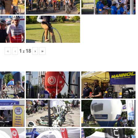
1
18
«
‹
›
»
z