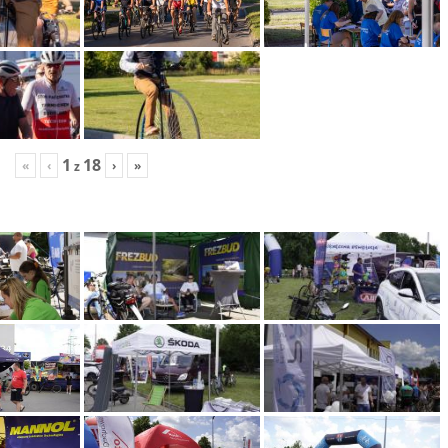
1
18
«
‹
›
»
z