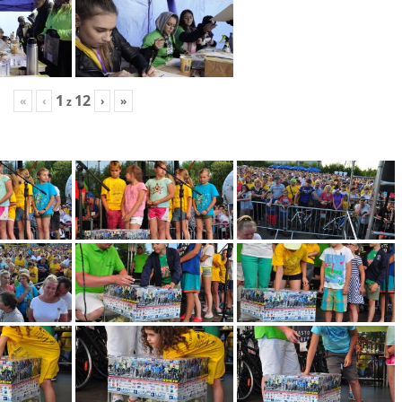
1
12
«
‹
›
»
z