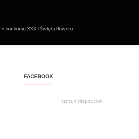
in konkursu XXXII Święta Roweru
FACEBOOK
tensunitdepot.com