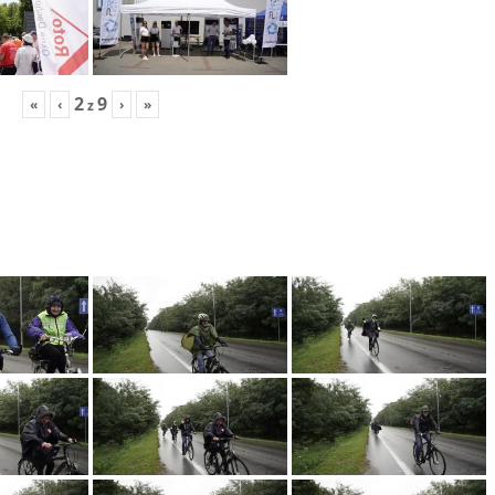
2
9
«
‹
›
»
z