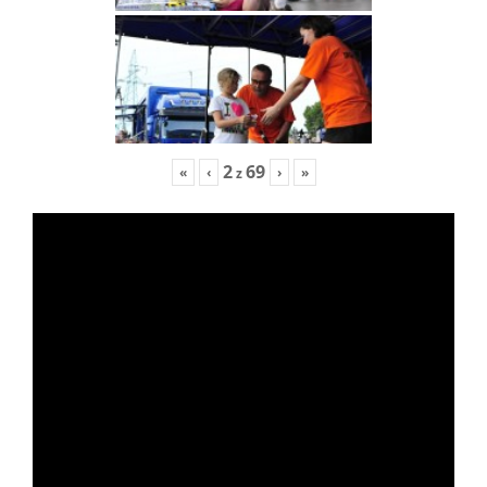
2
69
«
‹
›
»
z