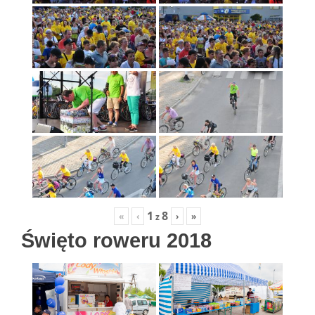
1
8
«
‹
›
»
z
Święto roweru 2018