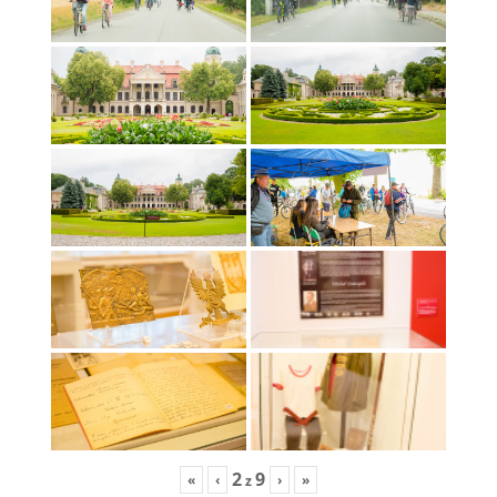
2
9
«
‹
›
»
z