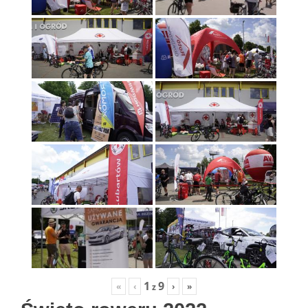
1
9
«
‹
›
»
z