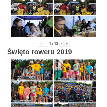
1
12
«
‹
›
»
z
Święto roweru 2019