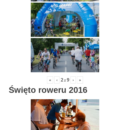
2
9
«
‹
›
»
z
Święto roweru 2016