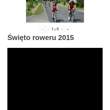
1
9
«
‹
›
»
z
Święto roweru 2015