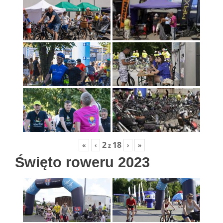
2
18
«
‹
›
»
z
Święto roweru 2023