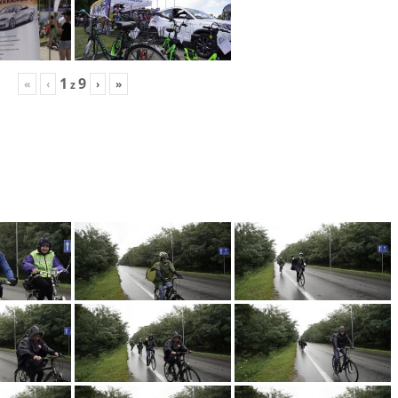
1
9
«
‹
›
»
z