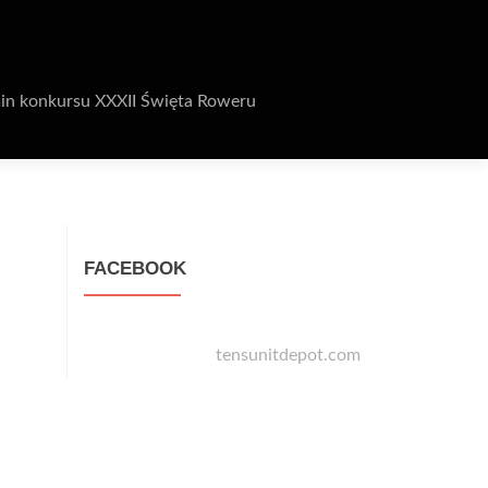
in konkursu XXXII Święta Roweru
FACEBOOK
tensunitdepot.com