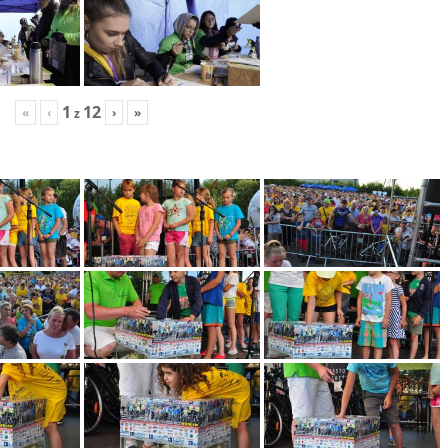
1
12
«
‹
›
»
z