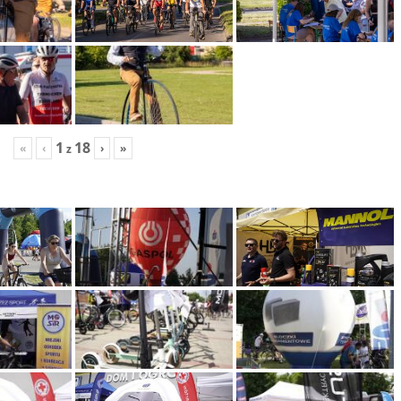
1
18
«
‹
›
»
z