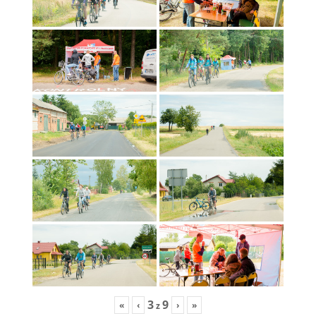
3
9
«
‹
›
»
z