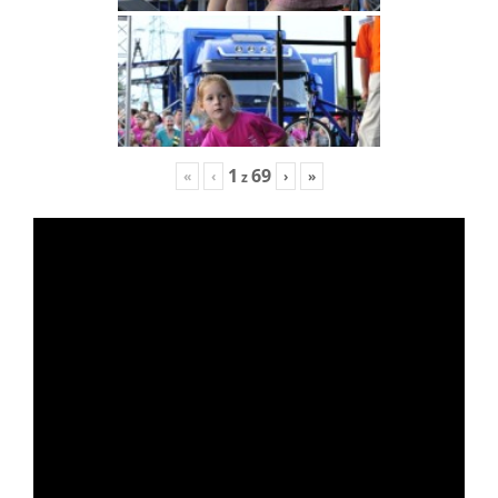
1
69
«
‹
›
»
z