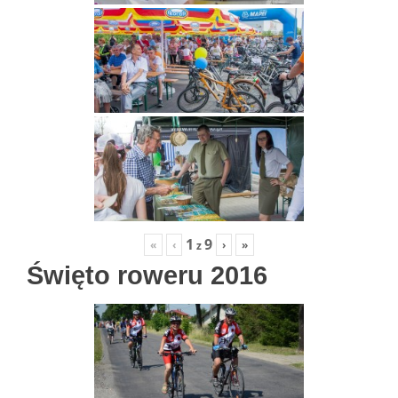
1
9
«
‹
›
»
z
Święto roweru 2016