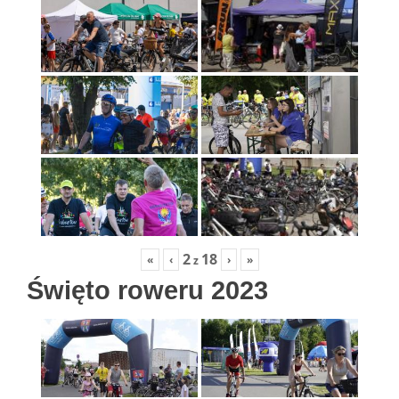
2
18
«
‹
›
»
z
Święto roweru 2023