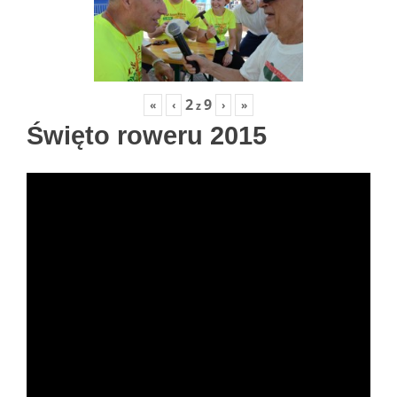
2
9
«
‹
›
»
z
Święto roweru 2015