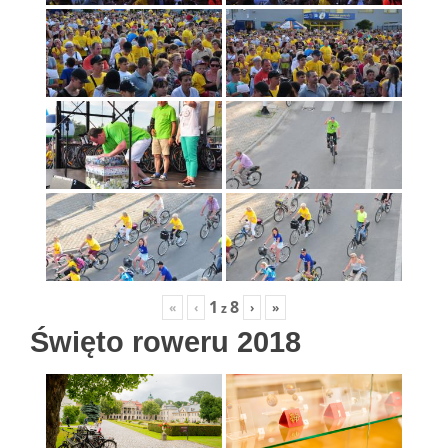
1
8
«
‹
›
»
z
Święto roweru 2018