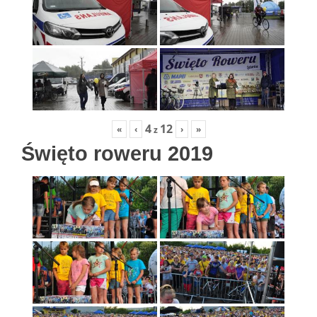
4
12
«
‹
›
»
z
Święto roweru 2019