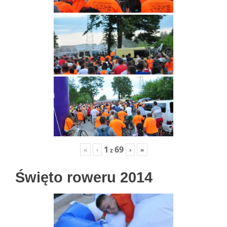
1
69
«
‹
›
»
z
Święto roweru 2014