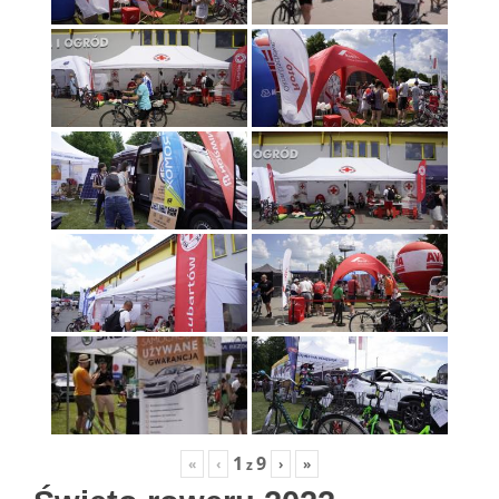
1
9
«
‹
›
»
z