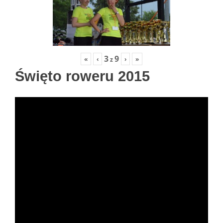
3
9
«
‹
›
»
z
Święto roweru 2015