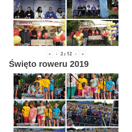
2
12
«
‹
›
»
z
Święto roweru 2019