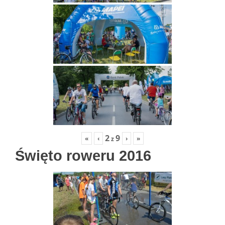
2
9
«
‹
›
»
z
Święto roweru 2016