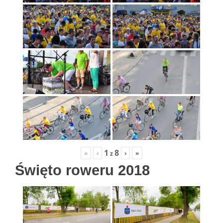
1
8
«
‹
›
»
z
Święto roweru 2018