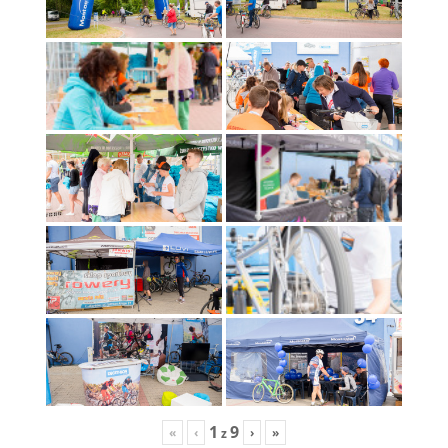
1
9
«
‹
›
»
z