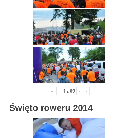
1
69
«
‹
›
»
z
Święto roweru 2014