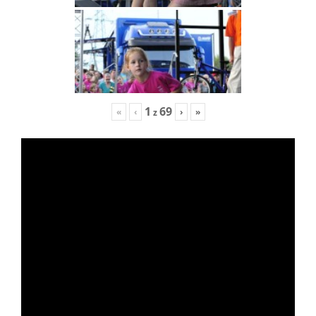
1
69
«
‹
›
»
z