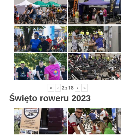
2
18
«
‹
›
»
z
Święto roweru 2023