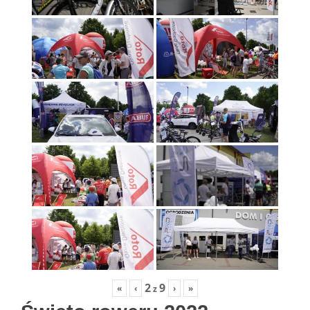
2
9
«
‹
›
»
z