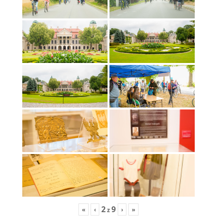
2
9
«
‹
›
»
z