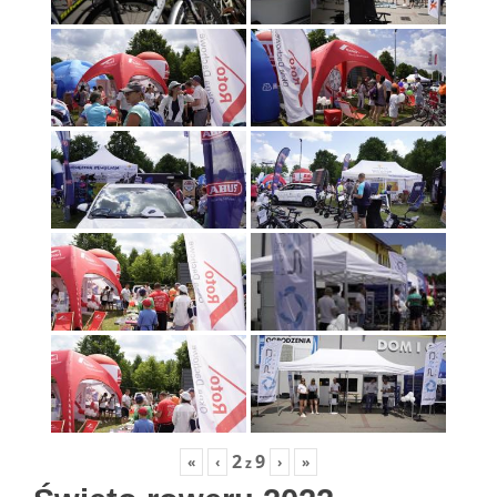
2
9
«
‹
›
»
z