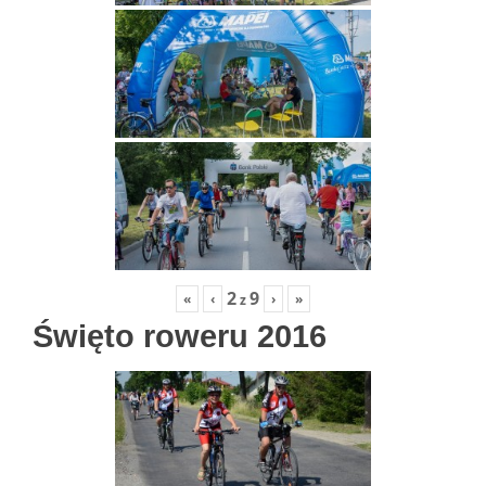
2
9
«
‹
›
»
z
Święto roweru 2016