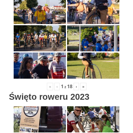
1
18
«
‹
›
»
z
Święto roweru 2023