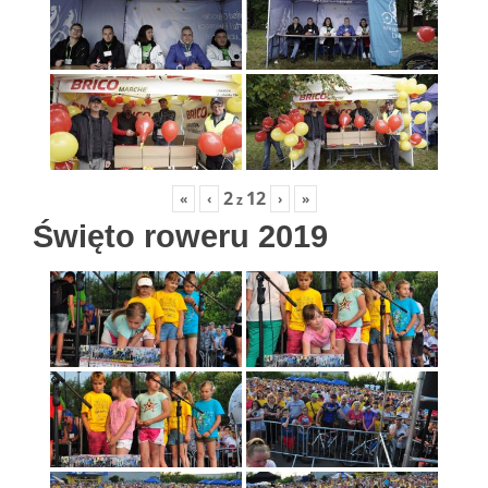
2
12
«
‹
›
»
z
Święto roweru 2019