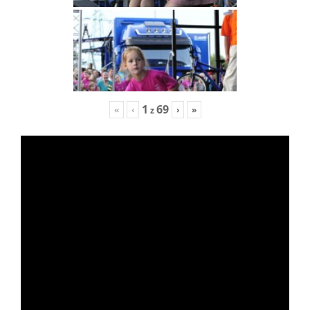
1
69
«
‹
›
»
z