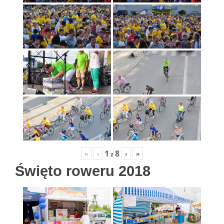
1
8
«
‹
›
»
z
Święto roweru 2018