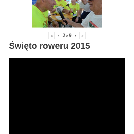
2
9
«
‹
›
»
z
Święto roweru 2015