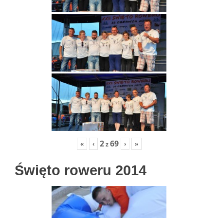
2
69
«
‹
›
»
z
Święto roweru 2014