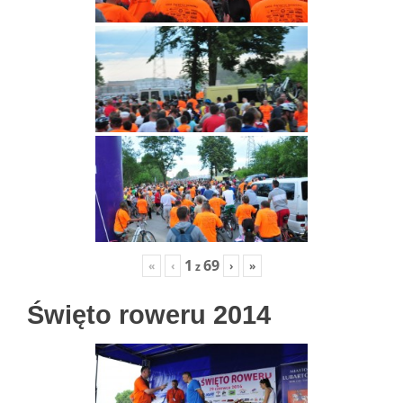
1
69
«
‹
›
»
z
Święto roweru 2014