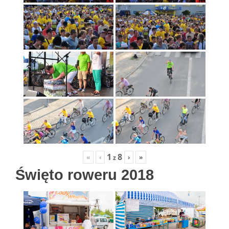
1
8
«
‹
›
»
z
Święto roweru 2018