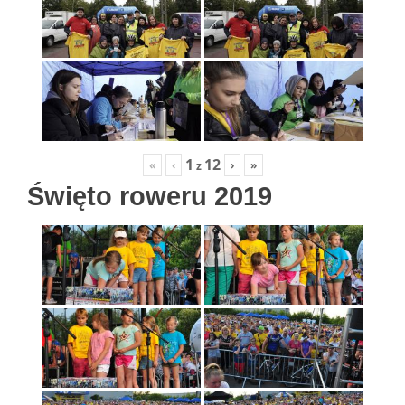
1
12
«
‹
›
»
z
Święto roweru 2019