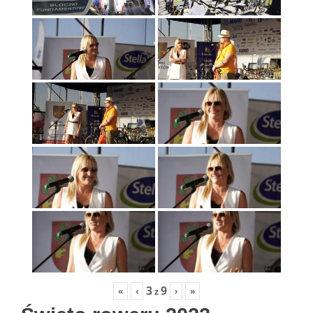
3
9
«
‹
›
»
z