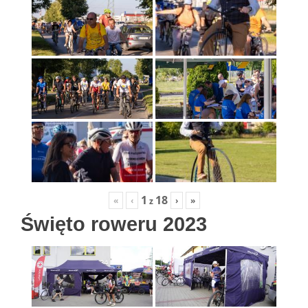
1
18
«
‹
›
»
z
Święto roweru 2023