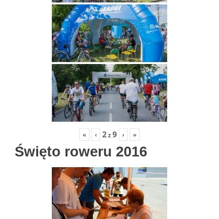
2
9
«
‹
›
»
z
Święto roweru 2016