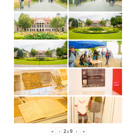
2
9
«
‹
›
»
z