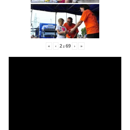
2
69
«
‹
›
»
z