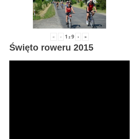
1
9
«
‹
›
»
z
Święto roweru 2015