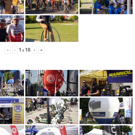
1
18
«
‹
›
»
z