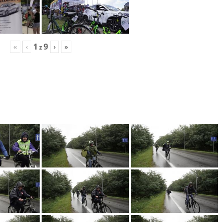
1
9
«
‹
›
»
z