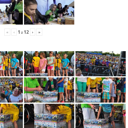
1
12
«
‹
›
»
z