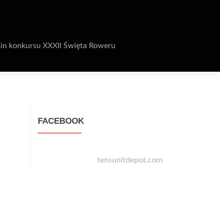
in konkursu XXXII Święta Roweru
FACEBOOK
tensunitdepot.com