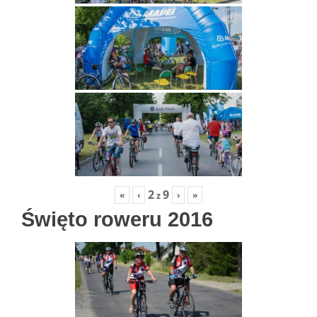
2
9
«
‹
›
»
z
Święto roweru 2016