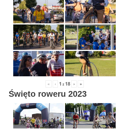
1
18
«
‹
›
»
z
Święto roweru 2023