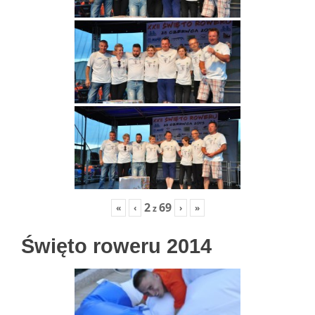
2
69
«
‹
›
»
z
Święto roweru 2014