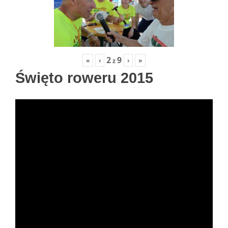
2
9
«
‹
›
»
z
Święto roweru 2015