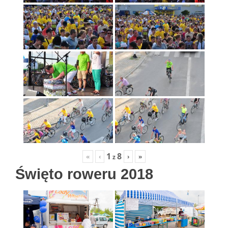
1
8
«
‹
›
»
z
Święto roweru 2018