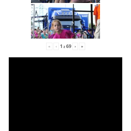
1
69
«
‹
›
»
z