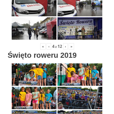
4
12
«
‹
›
»
z
Święto roweru 2019