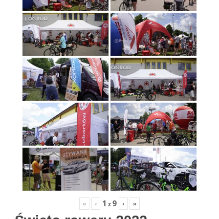
1
9
«
‹
›
»
z