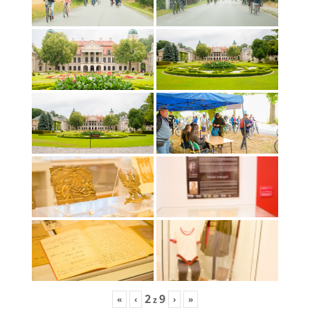
2
9
«
‹
›
»
z