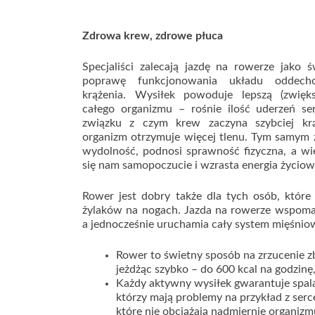
Zdrowa krew, zdrowe płuca
Specjaliści zalecają jazdę na rowerze jako 
poprawę funkcjonowania układu oddech
krążenia. Wysiłek powoduje lepszą (zwięks
całego organizmu – rośnie ilość uderzeń s
związku z czym krew zaczyna szybciej kr
organizm otrzymuje więcej tlenu. Tym samym 
wydolność, podnosi sprawność fizyczna, a wi
się nam samopoczucie i wzrasta energia życiow
Rower jest dobry także dla tych osób, które
żylaków na nogach. Jazda na rowerze wspoma
a jednocześnie uruchamia cały system mięśnio
Rower to świetny sposób na zrzucenie z
jeżdżąc szybko – do 600 kcal na godzinę,
Każdy aktywny wysiłek gwarantuje spala
którzy mają problemy na przykład z ser
które nie obciążają nadmiernie organiz