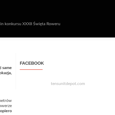
in konkursu XXXII Święta Roweru
FACEBOOK
gi same
okazja,
tensunitdepot.com
metrów
owerze
dopiero