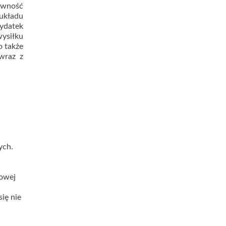
rawność
układu
ydatek
ysiłku
o także
 wraz z
ych.
łowej
ię nie