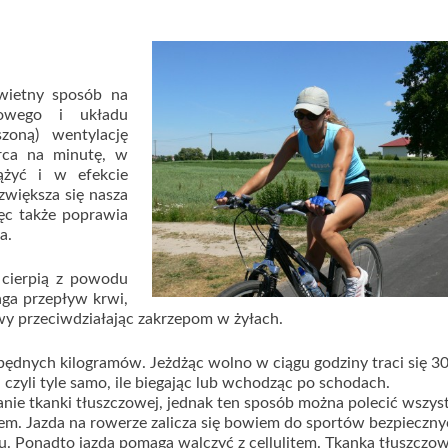
świetny sposób na
owego i układu
zoną) wentylację
erca na minutę, w
ążyć i w efekcie
zwiększa się nasza
ęc także poprawia
a.
 cierpią z powodu
ga przepływ krwi,
wy przeciwdziałając zakrzepom w żyłach.
będnych kilogramów. Jeżdżąc wolno w ciągu godziny traci się 30
 czyli tyle samo, ile biegając lub wchodząc po schodach.
nie tkanki tłuszczowej, jednak ten sposób można polecić wszys
cem. Jazda na rowerze zalicza się bowiem do sportów bezpieczny
mu. Ponadto jazda pomaga walczyć z cellulitem. Tkanka tłuszczo