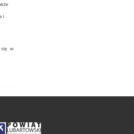
akże
 i
 się w