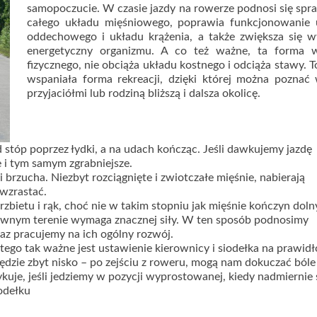
samopoczucie. W czasie jazdy na rowerze podnosi się sp
całego układu mięśniowego, poprawia funkcjonowanie 
oddechowego i układu krążenia, a także zwiększa się w
energetyczny organizmu. A co też ważne, ta forma w
fizycznego, nie obciąża układu kostnego i odciąża stawy. T
wspaniała forma rekreacji, dzięki której można poznać
przyjaciółmi lub rodziną bliższą i dalsza okolicę.
d stóp poprzez łydki, a na udach kończąc. Jeśli dawkujemy jazdę
ze i tym samym zgrabniejsze.
i brzucha. Niezbyt rozciągnięte i zwiotczałe mięśnie, nabierają
 wzrastać.
zbietu i rąk, choć nie w takim stopniu jak mięśnie kończyn doln
ównym terenie wymaga znacznej siły. W ten sposób podnosimy
z pracujemy na ich ogólny rozwój.
tego tak ważne jest ustawienie kierownicy i siodełka na prawid
ędzie zbyt nisko – po zejściu z roweru, mogą nam dokuczać bóle
kuje, jeśli jedziemy w pozycji wyprostowanej, kiedy nadmiernie s
odełku