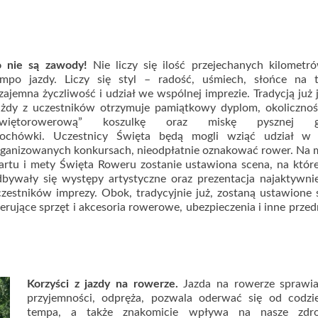
o nie są zawody!
Nie liczy się ilość przejechanych kilometr
empo jazdy. Liczy się styl – radość, uśmiech, słońce na t
ajemna życzliwość i udział we wspólnej imprezie. Tradycją już j
ażdy z uczestników otrzymuje pamiątkowy dyplom, okolicznoś
świętorowerową” koszulkę oraz miskę pysznej go
rochówki. Uczestnicy Święta będą mogli wziąć udział w l
rganizowanych konkursach, nieodpłatnie oznakować rower. Na 
artu i mety Święta Roweru zostanie ustawiona scena, na któr
dbywały się występy artystyczne oraz prezentacja najaktywni
zestników imprezy. Obok, tradycyjnie już, zostaną ustawione 
erujące sprzęt i akcesoria rowerowe, ubezpieczenia i inne przed
Korzyści z jazdy na rowerze.
Jazda na rowerze sprawia
przyjemności, odpręża, pozwala oderwać się od codzi
tempa, a także znakomicie wpływa na nasze zdr