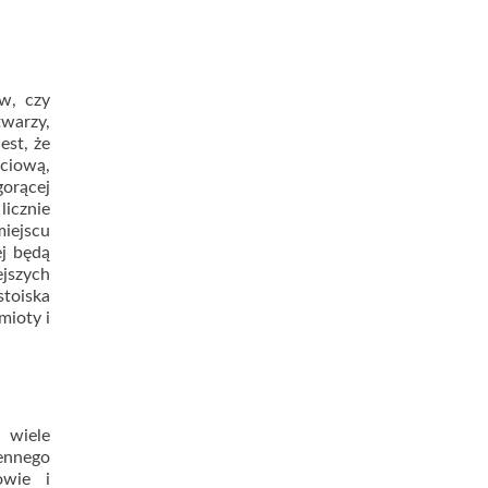
ów, czy
warzy,
est, że
ciową,
rącej
icznie
miejscu
ej będą
ejszych
stoiska
mioty i
 wiele
ennego
owie i