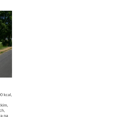
0 kcal,
tkim,
ch,
wa na