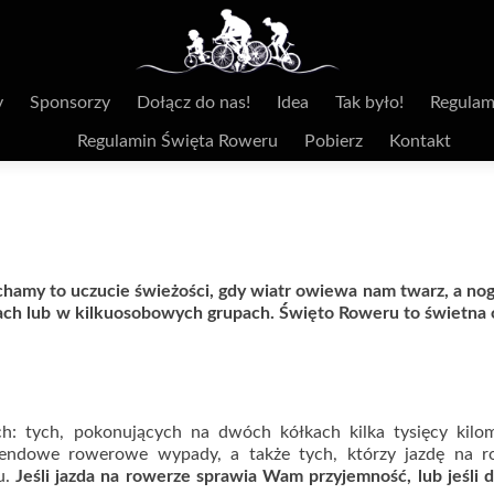
y
Sponsorzy
Dołącz do nas!
Idea
Tak było!
Regulam
Regulamin Święta Roweru
Pobierz
Kontakt
ochamy to uczucie świeżości, gdy wiatr owiewa nam twarz, a no
rach lub w kilkuosobowych grupach. Święto Roweru to świetna 
h: tych, pokonujących na dwóch kółkach kilka tysięcy kilo
ekendowe rowerowe wypady, a także tych, którzy jazdę na r
u.
Jeśli jazda na rowerze sprawia Wam przyjemność, lub jeśli 