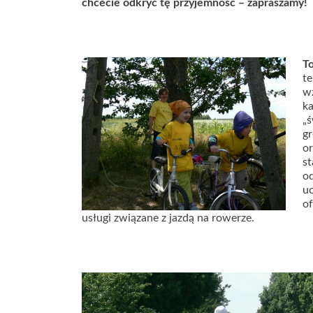
chcecie odkryć tę przyjemność – zapraszamy!
T
t
wz
k
„
g
o
st
o
uc
of
usługi związane z jazdą na rowerze.